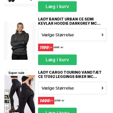
Læg i kurv
LADY BANDIT URBAN CE SEMI
KEVLAR HOODIE DARKGREY MC
HOODIE
Vælge Størrelse
1199:-
2695
kr
Læg i kurv
LADY CARGO TOURING VANDTÆT
Super sale
CE 17092 LEGGINGS BIKER MC
PANTS MCV
Vælge Størrelse
1499:-
3799
kr
Læg i kurv