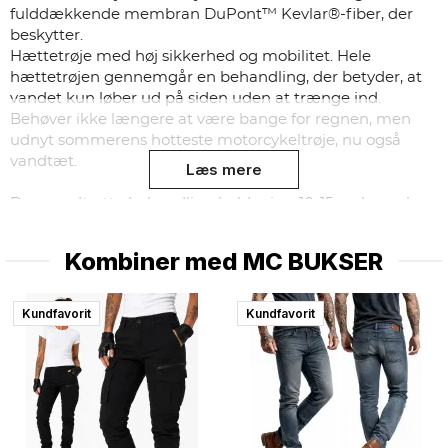
fulddækkende membran DuPont™ Kevlar®-fiber, der
beskytter.
Hættetrøje med høj sikkerhed og mobilitet. Hele
hættetrøjen gennemgår en behandling, der betyder, at
vandet kun løber ud på siden uden at trænge ind.
Behøver ikke længere at være bange for regnen, men
udnyt sommerens hotteste motorcykeltrøje, nu også
vandtæt.
Læs mere
Den vandtætte behandling holder i ca 10-15 vaske og har
en langtidsholdbar effekt. Bemærk, at brug af
vaskemiddel kan reducere vandbeskyttelsen, da der er
Kombiner med
MC BUKSER
risiko for, at det opløser behandlingen, der er gjort for at
gøre skjorten vandtæt.
Kundfavorit
Kundfavorit
Et højdepunkt blandt motorcykelkørere, der gerne vil
have det bedste på. Passer perfekt til alle tekstil- og
læderbukser.
- CE-GODKENDT EN17092-4 2020
- Mesh-for