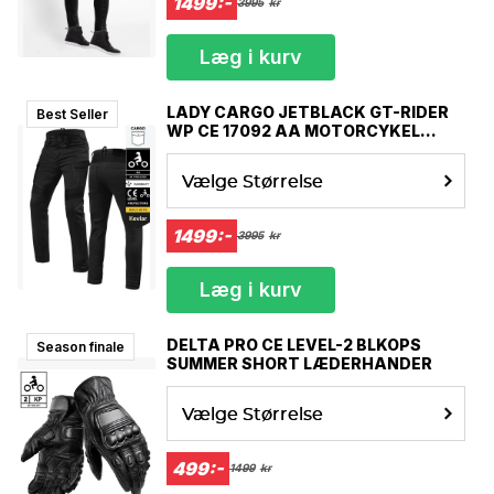
1499:-
3995
kr
Læg i kurv
LADY CARGO JETBLACK GT-RIDER
Best Seller
WP CE 17092 AA MOTORCYKEL
JEANS
Vælge Størrelse
1499:-
3995
kr
Læg i kurv
DELTA PRO CE LEVEL-2 BLKOPS
Season finale
SUMMER SHORT LÆDERHANDER
Vælge Størrelse
499:-
1499
kr