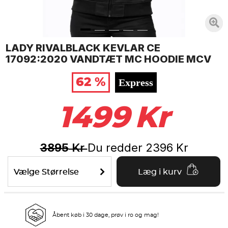
LADY RIVALBLACK KEVLAR CE
17092:2020 VANDTÆT MC HOODIE MCV
62 %
Express
1499
Kr
3895
Du redder
2396
Kr
Kr
Vælge Størrelse
Læg i kurv
Åbent køb i 30 dage, prøv i ro og mag!