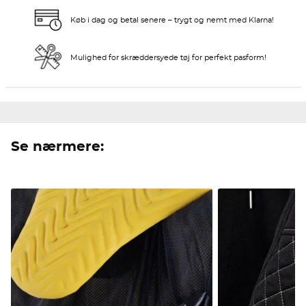
Køb i dag og betal senere – trygt og nemt med Klarna!
Mulighed for skræddersyede tøj for perfekt pasform!
Se nærmere: