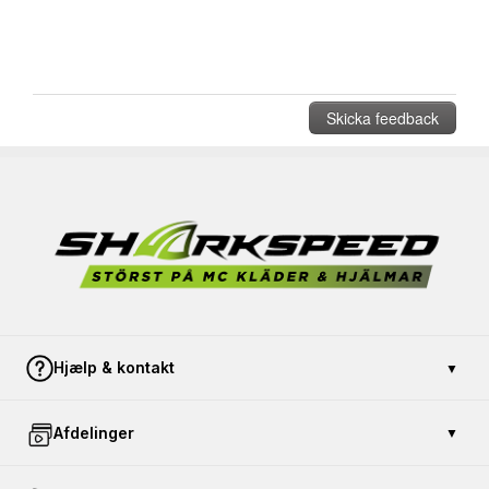
Hjælp & kontakt
▼
Kontakt os
Afdelinger
▼
Betaling og sikkerhed