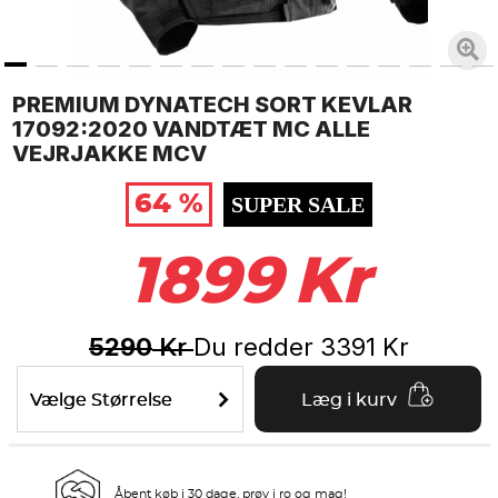
PREMIUM DYNATECH SORT KEVLAR
17092:2020 VANDTÆT MC ALLE
VEJRJAKKE MCV
64 %
SUPER SALE
1899
Kr
5290
Du redder
3391
Kr
Kr
Vælge Størrelse
Læg i kurv
Åbent køb i 30 dage, prøv i ro og mag!