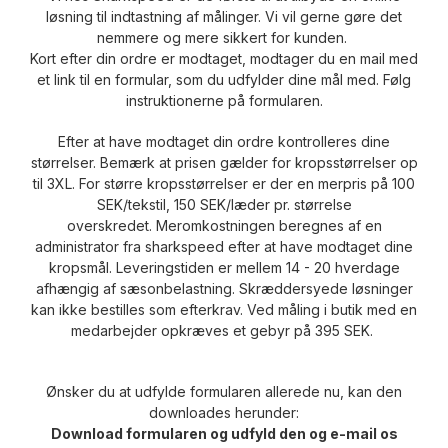
løsning til indtastning af målinger.
Vi vil gerne gøre det
nemmere og mere sikkert for kunden.
Kort efter din ordre er modtaget, modtager du en mail med
et link til en formular, som du udfylder dine mål med.
Følg
instruktionerne på formularen.
Efter at have modtaget din ordre kontrolleres dine
størrelser.
Bemærk at prisen gælder for kropsstørrelser op
til 3XL.
For større kropsstørrelser er der en merpris på 100
SEK/tekstil, 150 SEK/læder pr. størrelse
overskredet.
Meromkostningen beregnes af en
administrator fra sharkspeed efter at have modtaget dine
kropsmål.
Leveringstiden er mellem 14 - 20 hverdage
afhængig af sæsonbelastning.
Skræddersyede løsninger
kan ikke bestilles som efterkrav.
Ved måling i butik med en
medarbejder opkræves et gebyr på 395 SEK.
Ønsker du at udfylde formularen allerede nu, kan den
downloades herunder:
Download formularen og udfyld den og e-mail os