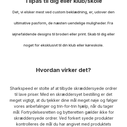
Tilpas til dig eller klub/skole
Det, vi elsker mest ved custom beklædning, er, udover den
ultimative pasform, de næsten uendelige muligheder.
Fra
iøjnefaldende designs til broderi eller print.
Skab til dig eller
noget for eksklusivt til din klub eller køreskole.
Hvordan virker det?
Sharkspeed er stolte af at tilbyde skræddersyede ordrer
til lave priser.
Med en skræddersyet bestilling er det
meget vigtigt, at du tjekker dine mål meget nøje og følger
vores anbefalinger og trin-for-trin hjælp, når du tager
mål.
Fortrydelsesretten og bytteretten gælder ikke for
skræddersyede ordrer.
Ved forkert syede produkter
kontrolleres de mål du har angivet med produktets