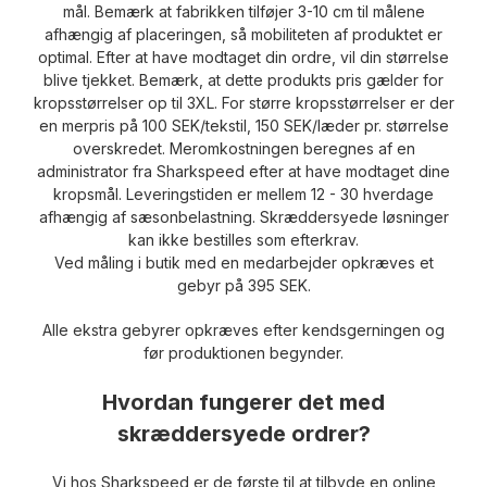
mål.
Bemærk at fabrikken tilføjer 3-10 cm til målene
afhængig af placeringen, så mobiliteten af ​​produktet er
optimal.
Efter at have modtaget din ordre, vil din størrelse
blive tjekket.
Bemærk, at dette produkts pris gælder for
kropsstørrelser op til 3XL.
For større kropsstørrelser er der
en merpris på 100 SEK/tekstil, 150 SEK/læder pr. størrelse
overskredet.
Meromkostningen beregnes af en
administrator fra Sharkspeed efter at have modtaget dine
kropsmål.
Leveringstiden er mellem 12 - 30 hverdage
afhængig af sæsonbelastning.
Skræddersyede løsninger
kan ikke bestilles som efterkrav.
Ved måling i butik med en medarbejder opkræves et
gebyr på 395 SEK.
Alle ekstra gebyrer opkræves efter kendsgerningen og
før produktionen begynder.
Hvordan fungerer det med
skræddersyede ordrer?
Vi hos Sharkspeed er de første til at tilbyde en online