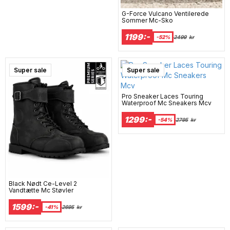
G-Force Vulcano Ventilerede
Sommer Mc-Sko
1199:-
-52%
2499
kr
Super sale
Super sale
Pro Sneaker Laces Touring
Waterproof Mc Sneakers Mcv
1299:-
-54%
2795
kr
Black Nødt Ce-Level 2
Vandtætte Mc Støvler
1599:-
-41%
2695
kr