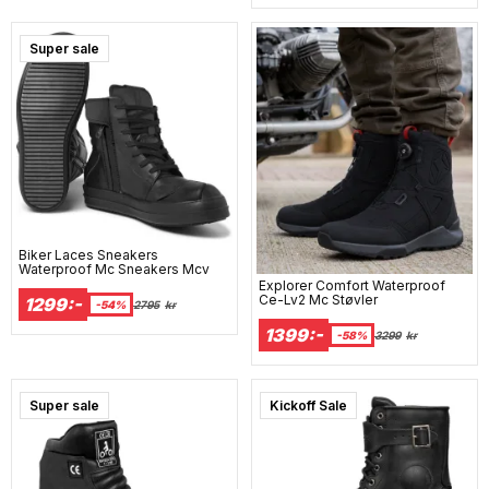
Super sale
Biker Laces Sneakers
Waterproof Mc Sneakers Mcv
Explorer Comfort Waterproof
Ce-Lv2 Mc Støvler
1299:-
-54%
2795
kr
1399:-
-58%
3299
kr
Super sale
Kickoff Sale