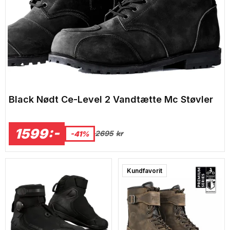
Black Nødt Ce-Level 2 Vandtætte Mc Støvler
1599:-
2695
kr
-41%
Surprise
Kundfavorit