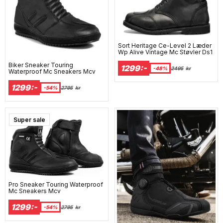
Sort Heritage Ce-Level 2 Læder
Wp Alive Vintage Mc Støvler Ds1
Biker Sneaker Touring
1299:-
-48%
2495
kr
Waterproof Mc Sneakers Mcv
1299:-
-54%
2795
kr
Super sale
Pro Sneaker Touring Waterproof
Mc Sneakers Mcv
1299:-
-54%
2795
kr