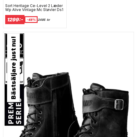
Sort Heritage Ce-Level 2 Læder
Wp Alive Vintage Mc Støvler Ds1
1299:-
-48%
2495
kr
Bästsäljare just nu!