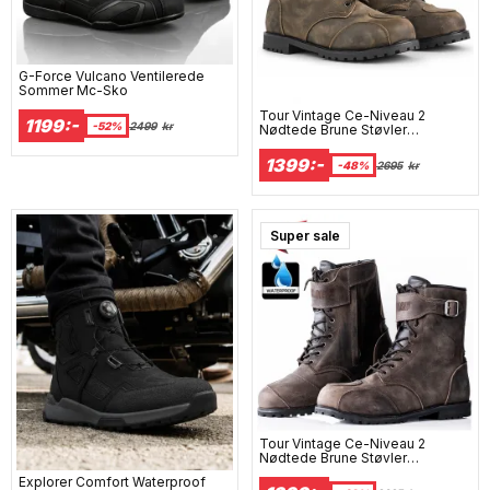
G-Force Vulcano Ventilerede
Sommer Mc-Sko
Tour Vintage Ce-Niveau 2
1199:-
-52%
2499
kr
Nødtede Brune Støvler
Vandtætte Mc-Støvler
1399:-
-48%
2695
kr
Super sale
Tour Vintage Ce-Niveau 2
Nødtede Brune Støvler
Vandtætte Mc-Støvler
Explorer Comfort Waterproof