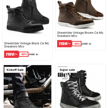
Streetrider Vintage Brown Ce Mc
Sneakers Mcv
1199:-
Streetrider Vintage Black Ce Mc
-52%
2495
kr
Sneakers Mcv
1199:-
-52%
2495
kr
Kickoff Sale
Super sale