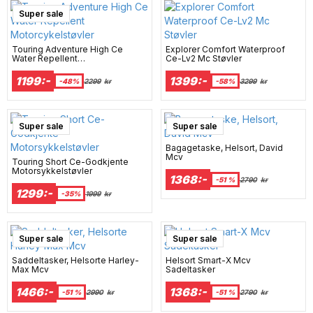
Super sale
Touring Adventure High Ce
Explorer Comfort Waterproof
Water Repellent
Ce-Lv2 Mc Støvler
Motorcykelstøvler
1199:-
1399:-
-48%
2299
kr
-58%
3299
kr
Super sale
Super sale
Bagagetaske, Helsort, David
Mcv
Touring Short Ce-Godkjente
Motorsykkelstøvler
1368:-
-51 %
2790
kr
1299:-
-35%
1999
kr
Super sale
Super sale
Saddeltasker, Helsorte Harley-
Helsort Smart-X Mcv
Max Mcv
Sadeltasker
1466:-
1368:-
-51 %
2990
kr
-51 %
2790
kr