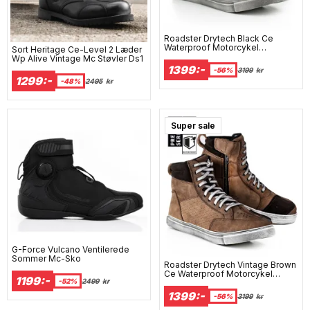
Roadster Drytech Black Ce
Waterproof Motorcykel
Sort Heritage Ce-Level 2 Læder
Sneakers
Wp Alive Vintage Mc Støvler Ds1
1399:-
-56%
3199
kr
1299:-
-48%
2495
kr
Super sale
G-Force Vulcano Ventilerede
Sommer Mc-Sko
Roadster Drytech Vintage Brown
Ce Waterproof Motorcykel
1199:-
-52%
2499
kr
Sneakers
1399:-
-56%
3199
kr