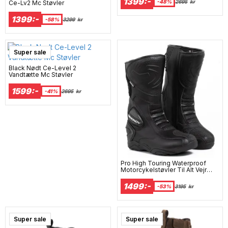
1399:-
-48%
2695
kr
Ce-Lv2 Mc Støvler
1399:-
-58%
3299
kr
Super sale
Black Nødt Ce-Level 2
Vandtætte Mc Støvler
1599:-
-41%
2695
kr
Pro High Touring Waterproof
Motorcykelstøvler Til Alt Vejr
Mcv
1499:-
-53%
3195
kr
Super sale
Super sale