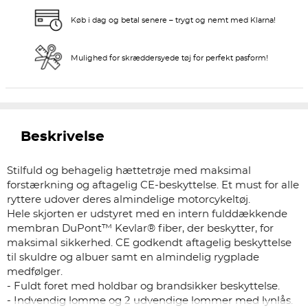
Køb i dag og betal senere – trygt og nemt med Klarna!
Mulighed for skræddersyede tøj for perfekt pasform!
Beskrivelse
Stilfuld og behagelig hættetrøje med maksimal
forstærkning og aftagelig CE-beskyttelse. Et must for alle
ryttere udover deres almindelige motorcykeltøj.
Hele skjorten er udstyret med en intern fulddækkende
membran DuPont™ Kevlar® fiber, der beskytter, for
maksimal sikkerhed. CE godkendt aftagelig beskyttelse
til skuldre og albuer samt en almindelig rygplade
medfølger.
- Fuldt foret med holdbar og brandsikker beskyttelse.
- Indvendig lomme og 2 udvendige lommer med lynlås.