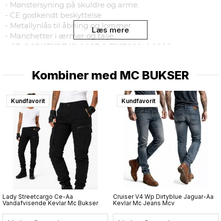
- Mønstersyning på skuldre og arme.
- CE godkendt beskyttelse.
- Metallynlås til åbning og lommer.
Læs mere
- Manchetter i ærmer og talje.
- CE-GODKENDT KLASSE A EN17092-4 2020
Hættetrøje er designet og udviklet af motorcyklister for
Kombiner med
MC BUKSER
at bringe den bedste beskyttende hættetrøje frem på
markedet.
Kundfavorit
Kundfavorit
Størrelse/størrelse
Bryst (cm)
Mave (cm)
XS
92
86
S
102
94
M
103
95
L
104
96
XL
108
102
2XL
114
106
3XL
120
114
4XL
124
116
Lady Streetcargo Ce-Aa
Cruiser V4 Wp Dirtyblue Jaguar-Aa
Vandafvisende Kevlar Mc Bukser
Kevlar Mc Jeans Mcv
5XL
127
117