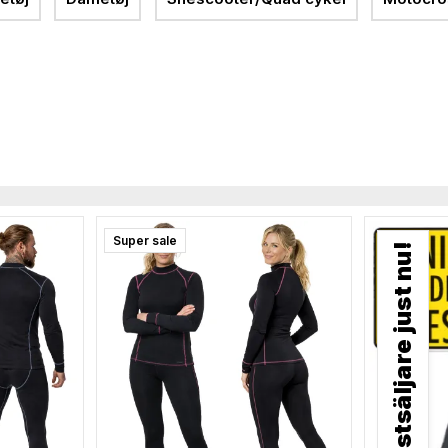
Super sale
Bästsäljare just nu!