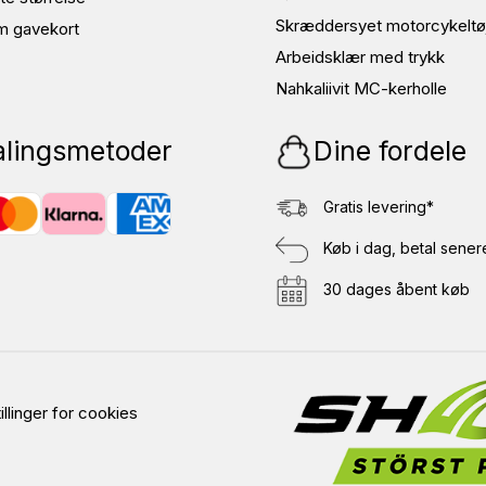
Skræddersyet motorcykeltø
m gavekort
Arbeidsklær med trykk
Nahkaliivit MC-kerholle
alingsmetoder
Dine fordele
Gratis levering*
Køb i dag, betal sener
30 dages åbent køb
illinger for cookies