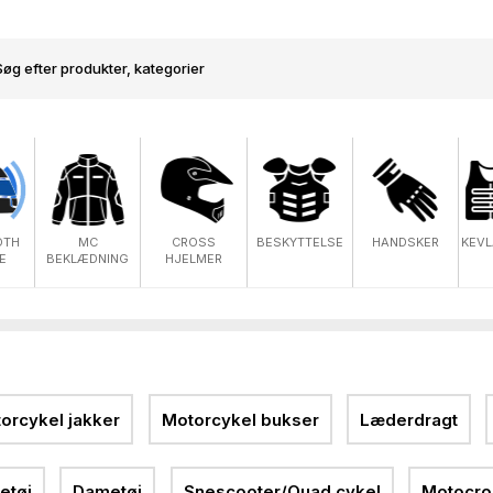
OTH
MC
CROSS
BESKYTTELSE
HANDSKER
KEVL
E
BEKLÆDNING
HJELMER
orcykel jakker
Motorcykel bukser
Læderdragt
etøj
Dametøj
Snescooter/Quad cykel
Motocros