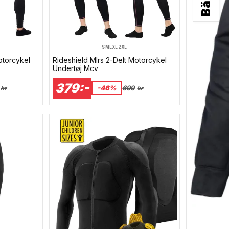
S
M
L
XL
2XL
otorcykel
Rideshield Mlrs 2-Delt Motorcykel
Undertøj Mcv
379:-
-46%
699
kr
kr