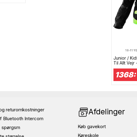
10-11 Y
Junior / Ki
Til Allt Vejr
1368:
og returomkostninger
Afdelinger
f Bluetooth Intercom
Køb gavekort
de spørgsm
Køreskole
te størrelse