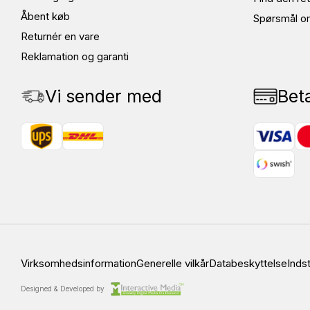
Åbent køb
Spørsmål o
Returnér en vare
Reklamation og garanti
Vi sender med
Bet
Virksomhedsinformation
Generelle vilkår
Databeskyttelse
Indst
Designed & Developed by