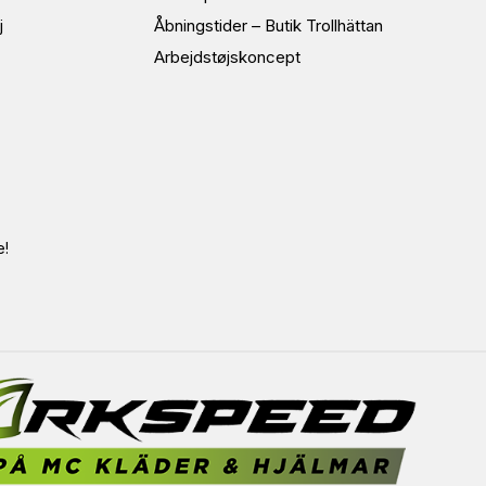
j
Åbningstider – Butik Trollhättan
Arbejdstøjskoncept
e!