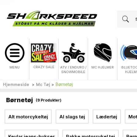
CRAZY SALE
MENU
ATV / ENDURO /
MC HJELMER
BLUETO
SNOWMOBILE
HJELM
Hjemmeside
Mc Tøj
Børnetøj
Børnetøj
(
9
Produkter)
Alt motorcykeltøj
Al slags tøj
Lædertøj
Mot
Kevlar jeans-bukser
Pakke motorcykel tøj
Børn