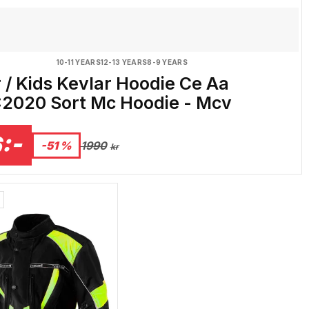
10-11 YEARS
12-13 YEARS
8-9 YEARS
 / Kids Kevlar Hoodie Ce Aa
:2020 Sort Mc Hoodie - Mcv
:-
-51 %
1990
kr