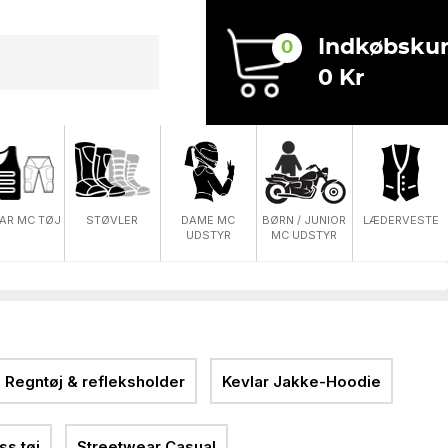
Indkøbskur
0
0 Kr
DAME MC
AR MC TØJ
STØVLER
BØRN / JUNIOR
LÆDERVESTE
UDSTYR
MC UDSTYR
Regntøj & refleksholder
Kevlar Jakke-Hoodie
s tøj
Streetwear Casual