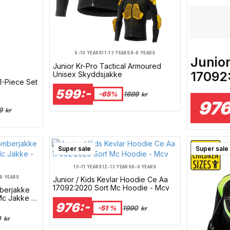
9-10 YEARS
11-13 YEARS
8-9 YEARS
Junior
Junior Kr-Pro Tactical Armoured
17092
Unisex Skyddsjakke
 1-Piece Set
599:-
-65%
1699
kr
976
9
kr
Super sale
Super sale
10-11 YEARS
12-13 YEARS
8-9 YEARS
9 YEARS
Junior / Kids Kevlar Hoodie Ce Aa
17092:2020 Sort Mc Hoodie - Mcv
mberjakke
Mc Jakke -
976:-
-51 %
1990
kr
0
kr