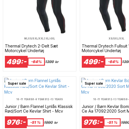
M
L
XS/S
XL/XXL
3XL/4XL
XS/S
XL/XXL
Thermal Drytech 2-Delt Sæt
Thermal Drytech Fullsuit
Motorcykel Undertøj
Motorcykel Undertøj
499:-
499:-
-64%
1399
-64%
139
kr
Super sale
Super sale
10-11 YEARS
8-9 YEARS
12-13 YEARS
10-11 YEARS
12-13 YEARS
8-
Junior / Børn Flannel Lynlås Klassisk
Junior / Børn Kevlar Bo
Rød/Sort Ce Kevlar Shirt - Mcv
Ce Aa 17092:2020 Sort 
Mcv
976:-
976:-
-51 %
1990
-51 %
199
kr