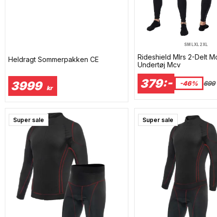
S
M
L
XL
2XL
Rideshield Mlrs 2-Delt M
Heldragt Sommerpakken CE
Undertøj Mcv
379:-
3999
-46%
699
kr
Super sale
Super sale