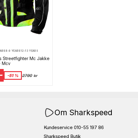
EARS
8-9 YEARS
12-13 YEARS
ds Streetfighter Mc Jakke
 - Mcv
-
-51 %
2790
kr
Om Sharkspeed
Kundeservice 010-55 197 86
Sharkspeed Butik