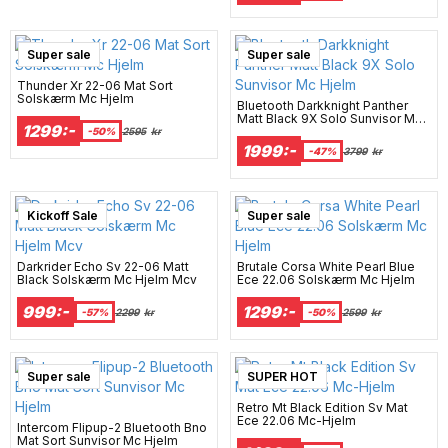
Super sale
Super sale
Thunder Xr 22-06 Mat Sort
Solskærm Mc Hjelm
Bluetooth Darkknight Panther
Matt Black 9X Solo Sunvisor Mc
1299:-
Hjelm
-50%
2595
kr
1999:-
-47%
3799
kr
New Arrival
Kickoff Sale
Super sale
Darkrider Echo Sv 22-06 Matt
Brutale Corsa White Pearl Blue
Black Solskærm Mc Hjelm Mcv
Ece 22.06 Solskærm Mc Hjelm
999:-
1299:-
-57%
2299
kr
-50%
2599
kr
Super sale
SUPER HOT
Retro Mt Black Edition Sv Mat
Ece 22.06 Mc-Hjelm
Intercom Flipup-2 Bluetooth Bno
Mat Sort Sunvisor Mc Hjelm