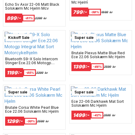
Mc Hjelm
Echo Sv Axor 22-06 Matt Black
Solskærm Mc Hjelm Mcv
799:-
-58%
1899
kr
899:-
-61%
2299
kr
Kickoff Sale
Super sale
Brutale Plexus Matte Blue Red
Ece 22.06 Solskærm Mc Hjelm
Bluetooth S9-X Solo Intercom
Stinger Ece.22.06 Motogp
1399:-
Integral Mat Sort
-46%
2599
kr
Motorcykelhjelm
1199:-
-65%
3399
kr
Super sale
Super sale
Ece 22-06 Darkhawk Mat Sort
Solskærm Mc Hjelm
Brutale Corsa White Pearl Blue
Ece 22.06 Solskærm Mc Hjelm
1499:-
-42%
2595
kr
1299:-
-50%
2599
kr