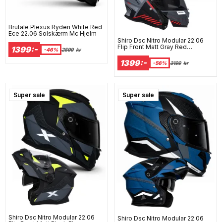
Brutale Plexus Ryden White Red
Ece 22.06 Solskærm Mc Hjelm
Shiro Dsc Nitro Modular 22.06
Flip Front Matt Gray Red
1399:-
-46%
2599
kr
Oplukkelig Motorcykelhjelm
1399:-
-56%
3199
kr
Super sale
Super sale
Shiro Dsc Nitro Modular 22.06
Shiro Dsc Nitro Modular 22.06