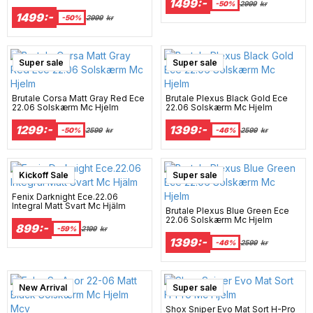
1499:-
-50%
2999
kr
1499:-
-50%
2999
kr
Super sale
Super sale
Brutale Corsa Matt Gray Red Ece
Brutale Plexus Black Gold Ece
22.06 Solskærm Mc Hjelm
22.06 Solskærm Mc Hjelm
1299:-
1399:-
-50%
2599
kr
-46%
2599
kr
Kickoff Sale
Super sale
Fenix Darknight Ece.22.06
Integral Matt Svart Mc Hjälm
Brutale Plexus Blue Green Ece
22.06 Solskærm Mc Hjelm
899:-
-59%
2199
kr
1399:-
-46%
2599
kr
New Arrival
Super sale
Shox Sniper Evo Mat Sort H-Pro