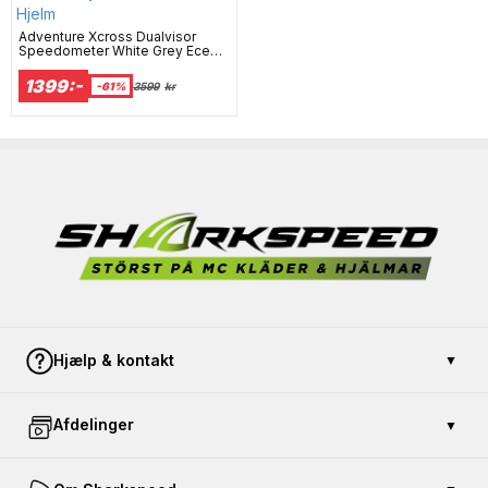
Adventure Xcross Dualvisor
Speedometer White Grey Ece
22-06 Mc Hjelm
1399:-
-61%
3599
kr
Hjælp & kontakt
▼
Kontakt os
Afdelinger
▼
Betaling og sikkerhed
Åbent køb
Køb gavekort