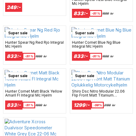
Mc Hjelm
249:-
833:-
-51 %
1699
kr
Super sale
Super sale
Hunter Spear Ng Red Rjo Integral
Hunter Cornet Blue Ng Blue
Mc Hjelm
Integral Mc Hjelm
833:-
833:-
-51 %
1699
kr
-51 %
1699
kr
Super sale
Super sale
Hunter Cornet Matt Black Yellow
Shiro Dsc Nitro Modular 22.06
Amaril Fl Integral Mc Hjelm
Flip Front Matt Titanium
Oplukkelig Motorcykelhjelm
833:-
1299:-
-51 %
1699
kr
-59%
3199
kr