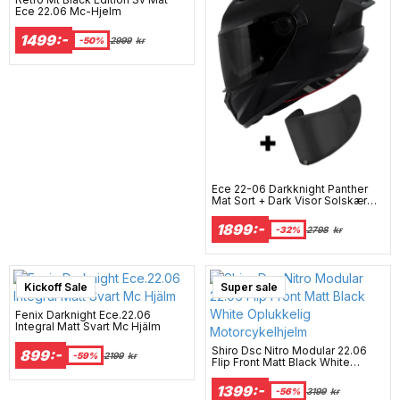
Ece 22.06 Mc-Hjelm
1499:-
-50%
2999
kr
Ece 22-06 Darkknight Panther
Mat Sort + Dark Visor Solskærm
Mc Hjelm
1899:-
-32%
2798
kr
Kickoff Sale
Super sale
Fenix Darknight Ece.22.06
Integral Matt Svart Mc Hjälm
Shiro Dsc Nitro Modular 22.06
899:-
-59%
2199
kr
Flip Front Matt Black White
Oplukkelig Motorcykelhjelm
1399:-
-56%
3199
kr