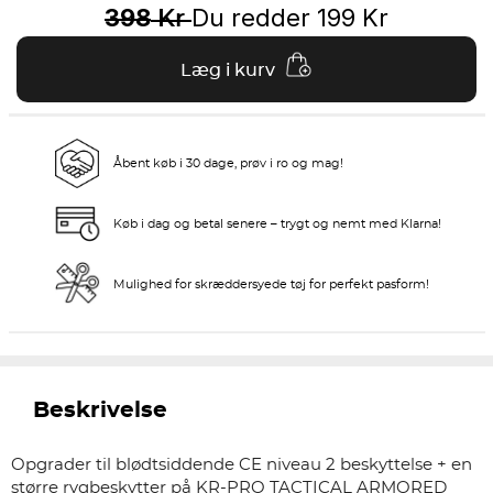
398
Du redder
199
Kr
Kr
Læg i kurv
Åbent køb i 30 dage, prøv i ro og mag!
Køb i dag og betal senere – trygt og nemt med Klarna!
Mulighed for skræddersyede tøj for perfekt pasform!
Beskrivelse
Opgrader til blødtsiddende CE niveau 2 beskyttelse + en
større rygbeskytter på KR-PRO TACTICAL ARMORED