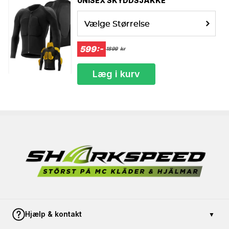
UNISEX SKYDDSJAKKE
Vælge Størrelse
599:-
1899
kr
Læg i kurv
Hjælp & kontakt
▼