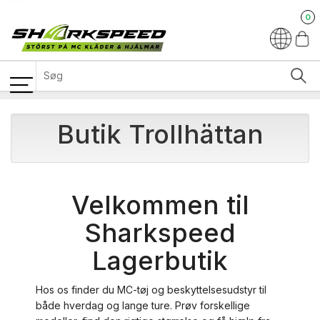
0
Butik Trollhättan
Velkommen til
Sharkspeed
Lagerbutik
Hos os finder du MC-tøj og beskyttelsesudstyr til
både hverdag og lange ture. Prøv forskellige