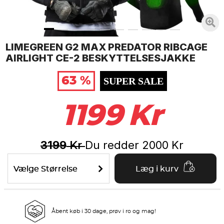
LIMEGREEN G2 MAX PREDATOR RIBCAGE
AIRLIGHT CE-2 BESKYTTELSESJAKKE
63 %
SUPER SALE
1199
Kr
3199
Du redder
2000
Kr
Kr
Vælge Størrelse
Læg i kurv
Åbent køb i 30 dage, prøv i ro og mag!