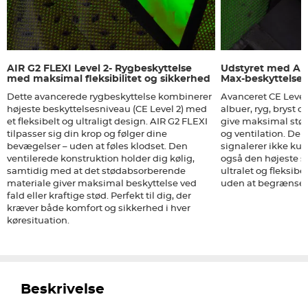
AIR G2 FLEXI Level 2- Rygbeskyttelse
Udstyret med AI
med maksimal fleksibilitet og sikkerhed
Max-beskyttelse
Dette avancerede rygbeskyttelse kombinerer
Avanceret CE Level 
højeste beskyttelsesniveau (CE Level 2) med
albuer, ryg, bryst og
et fleksibelt og ultraligt design. AIR G2 FLEXI
give maksimal støda
tilpasser sig din krop og følger dine
og ventilation. De
bevægelser – uden at føles klodset. Den
signalerer ikke kun
ventilerede konstruktion holder dig kølig,
også den højeste s
samtidig med at det stødabsorberende
ultralet og fleksibe
materiale giver maksimal beskyttelse ved
uden at begrænse 
fald eller kraftige stød. Perfekt til dig, der
kræver både komfort og sikkerhed i hver
køresituation.
Beskrivelse