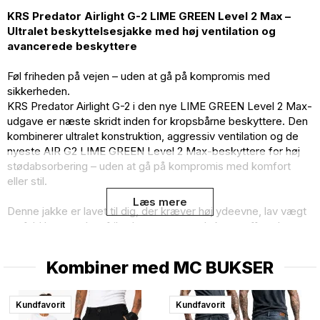
KRS Predator Airlight G-2 LIME GREEN Level 2 Max –
Ultralet beskyttelsesjakke med høj ventilation og
avancerede beskyttere
Føl friheden på vejen – uden at gå på kompromis med
sikkerheden.
KRS Predator Airlight G-2 i den nye LIME GREEN Level 2 Max-
udgave er næste skridt inden for kropsbårne beskyttere. Den
kombinerer ultralet konstruktion, aggressiv ventilation og de
nyeste AIR G2 LIME GREEN Level 2 Max-beskyttere for høj
stødabsorbering – uden at gå på kompromis med komfort
eller stil.
Læs mere
Denne jakke er lavet til dig, der kræver høj ydeevne, lav vægt
og fuld bevægelsesfrihed – uanset om du kører offroad,
pendler eller tager på langtur.
Kombiner med
MC BUKSER
KRS Predator Airlight G-2 kombinerer lav vægt, ventilation og
stødabsorberende beskyttelse og er et oplagt valg for dig,
der vil køre med frihed og tryghed. Jakken er designet til at
Kundfavorit
Kundfavorit
blive båret diskret under trøje, jakke eller skjorte. Balancen