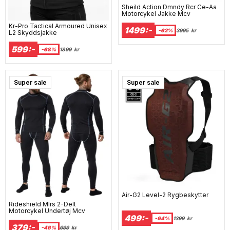
Sheild Action Dmndy Rcr Ce-Aa
Motorcykel Jakke Mcv
Kr-Pro Tactical Armoured Unisex
1499:-
-62%
3995
kr
L2 Skyddsjakke
599:-
-68%
1899
kr
Super sale
Super sale
Air-G2 Level-2 Rygbeskytter
Rideshield Mlrs 2-Delt
Motorcykel Undertøj Mcv
499:-
-64%
1399
kr
379:-
-46%
699
kr