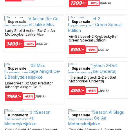
1399:-
-62%
3695
kr
Super sale
Super sale
Lady Sheild Action Rcr Ce-Aa
Motorcykel Jakke Mcv
Air-G2 Level-2 Rygbeskytter
Green Special Edition
1499:-
-62%
3995
kr
699:-
-50%
1399
kr
Super sale
Super sale
Thermal Drytech 2-Delt Sæt
Motorcykel Undertøj
Limegreen G2 Max Predator
Ribcage Airlight Ce-2
499:-
Beskyttelsesjakke
-64%
1399
kr
1199:-
-63%
3199
kr
Super sale
Kundfavorit
Super sale
Clima Shield 4Season Vandtæt
Tornado 4Season Al Slags Vejr