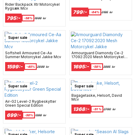
Rider Backpack Xtr Motorcykel
Rygsæk Mcv
799:-
-64%
2195
kr
795:-
-58%
1899
kr
Super sale
Softshell Armoured Ce-Aa
Armourguard Diamondy Ce-2
Summer Motorcykel Jakke Mcv
17092:2020 Mesh Motorcykel
Jakke
1599:-
1695:-
-45%
2899
kr
-58%
3995
kr
Super sale
Super sale
Bagagetaske, Helsort, David
Mcv
Air-G2 Level-2 Rygbeskytter
Green Special Edition
1368:-
-51 %
2790
kr
699:-
-50%
1399
kr
Super sale
Super sale