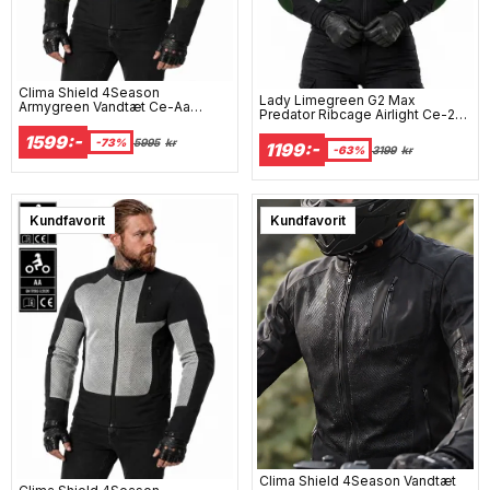
Clima Shield 4Season
Lady Limegreen G2 Max
Armygreen Vandtæt Ce-Aa
Predator Ribcage Airlight Ce-2
Motorcykeljakke
Beskyttelsesjakke
1599:-
-73%
5995
kr
1199:-
-63%
3199
kr
Kundfavorit
Super sale
Kundfavorit
Clima Shield 4Season Vandtæt