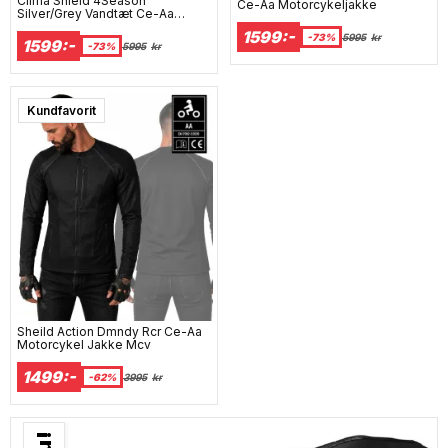
Clima Shield 4Season
Ce-Aa Motorcykeljakke
Silver/Grey Vandtæt Ce-Aa
Motorcykeljakke
1599:-
-73%
5995
kr
1599:-
-73%
5995
kr
Super sale
Kundfavorit
Sheild Action Dmndy Rcr Ce-Aa
Motorcykel Jakke Mcv
1499:-
-62%
3995
kr