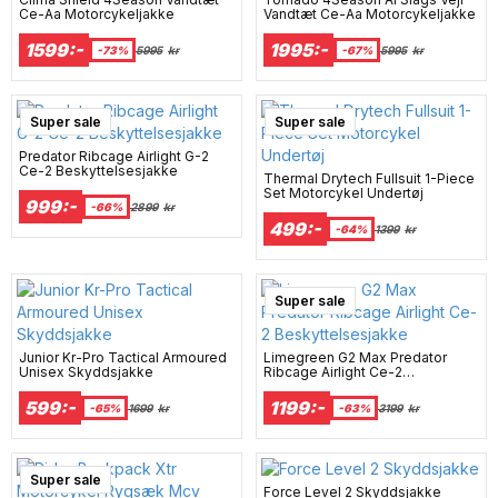
Ce-Aa Motorcykeljakke
Vandtæt Ce-Aa Motorcykeljakke
1599:-
1995:-
-73%
5995
kr
-67%
5995
kr
Super sale
Super sale
Predator Ribcage Airlight G-2
Ce-2 Beskyttelsesjakke
Thermal Drytech Fullsuit 1-Piece
Set Motorcykel Undertøj
999:-
-66%
2899
kr
499:-
-64%
1399
kr
Super sale
Junior Kr-Pro Tactical Armoured
Limegreen G2 Max Predator
Unisex Skyddsjakke
Ribcage Airlight Ce-2
Beskyttelsesjakke
599:-
1199:-
-65%
1699
kr
-63%
3199
kr
Super sale
Force Level 2 Skyddsjakke