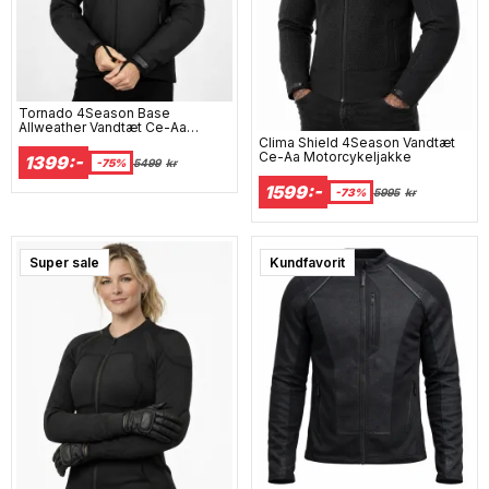
Tornado 4Season Base
Allweather Vandtæt Ce-Aa
Motorcykeljakke
Clima Shield 4Season Vandtæt
Ce-Aa Motorcykeljakke
1399:-
-75%
5499
kr
1599:-
-73%
5995
kr
Super sale
Super sale
Kundfavorit