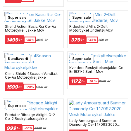
Super sale
Super sale
Sheild Action Basic Rcr Ce-Aa
Rideshield Mlrs 2-Delt
Motorcykel Jakke Mcv
Motorcykel Undertøj Mcv
1499:-
379:-
-59%
3695
kr
-46%
699
kr
Super sale
Kundfavorit
Super sale
Kvinders Beskyttelsesjakke Ce
En1621-2 Sort - Mcv
Clima Shield 4Season Vandtæt
Ce-Aa Motorcykeljakke
1172:-
-51 %
2390
kr
1599:-
-73%
5995
kr
Super sale
Predator Ribcage Airlight G-2
Ce-2 Beskyttelsesjakke
Lady Armourguard Summer
Diamondy Ce-1 17092:2020
999:-
Mesh Motorcykel Jakke
-66%
2899
kr