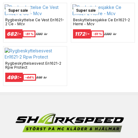
Super sale
Super sale
Rygbeskyttelse Ce Vest En1621-
Beskyttelsesjakke Ce En1621-2
2 Ce - Mcv
Herre - Mcv
682:-
1172:-
-51 %
1390
kr
-51 %
2390
kr
Rygbeskyttelsesvest En1621-2
Rpw Protect
499:-
-44%
899
kr