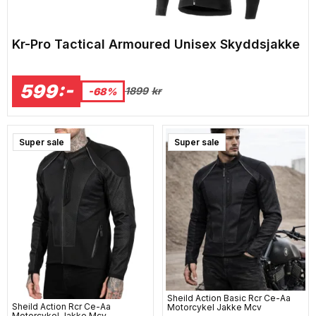
Kr-Pro Tactical Armoured Unisex Skyddsjakke
599:-
1899
kr
-68%
Super sale
Super sale
Sheild Action Basic Rcr Ce-Aa
Sheild Action Rcr Ce-Aa
Motorcykel Jakke Mcv
Motorcykel Jakke Mcv