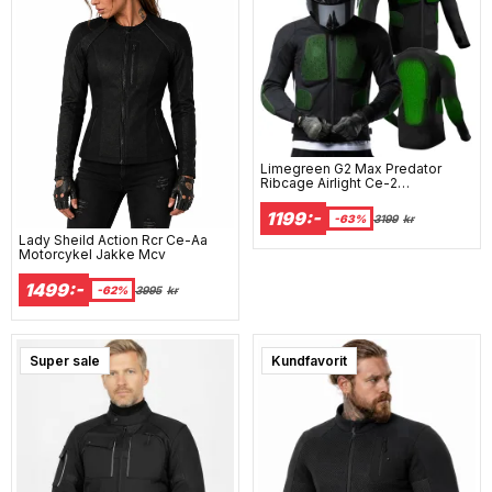
Limegreen G2 Max Predator
Ribcage Airlight Ce-2
Beskyttelsesjakke
1199:-
-63%
3199
kr
Lady Sheild Action Rcr Ce-Aa
Motorcykel Jakke Mcv
1499:-
-62%
3995
kr
Super sale
Super sale
Kundfavorit