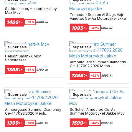
Saddeltasker, Helsorte Harley-
Max Mcv
Tornado 4Season Al Slags Vejr
Vandtæt Ce-Aa Motorcykeljakke
1466:-
-51 %
2990
kr
1995:-
-67%
5995
kr
Super sale
Super sale
Helsort Smart-X Mcv
Sadeltasker
Armourguard Summer Diamondy
Ce-1 17092:2020 Mesh
1368:-
Motorcykel Jakke
-51 %
2790
kr
1399:-
-62%
3695
kr
Super sale
Super sale
Armourguard Summer Diamondy
Softshell Armoured Ce-Aa
Ce-1 17092:2020 Mesh
Summer Motorcykel Jakke Mcv
Motorcykel Jakke
1399:-
1599:-
-62%
3695
kr
-45%
2899
kr