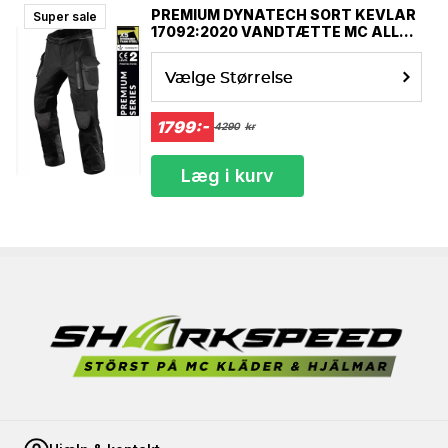
PREMIUM DYNATECH SORT KEVLAR
Super sale
17092:2020 VANDTÆTTE MC ALLE
VEJR BUKSER MCV
Vælge Størrelse
1799:-
4290
kr
Læg i kurv