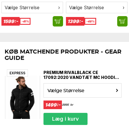
Vælge Størrelse
›
Vælge Størrelse
›
1599:-
1399:-
-41%
-48%
KØB MATCHENDE PRODUKTER - GEAR
GUIDE
PREMIUM RIVALBLACK CE
EXPRESS
17092:2020 VANDTÆT MC HOODIE
MCV
Vælge Størrelse
1499:-
3995
kr
Læg i kurv