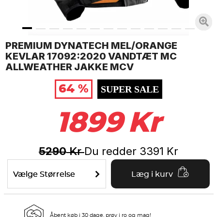
PREMIUM DYNATECH MEL/ORANGE
KEVLAR 17092:2020 VANDTÆT MC
ALLWEATHER JAKKE MCV
64 %
SUPER SALE
1899
Kr
5290
Du redder
3391
Kr
Kr
Vælge Størrelse
Læg i kurv
Åbent køb i 30 dage, prøv i ro og mag!