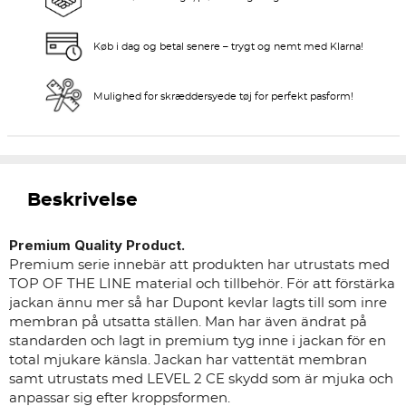
Køb i dag og betal senere – trygt og nemt med Klarna!
Mulighed for skræddersyede tøj for perfekt pasform!
Beskrivelse
Premium Quality Product.
Premium serie innebär att produkten har utrustats med
TOP OF THE LINE material och tillbehör. För att förstärka
jackan ännu mer så har Dupont kevlar lagts till som inre
membran på utsatta ställen. Man har även ändrat på
standarden och lagt in premium tyg inne i jackan för en
total mjukare känsla. Jackan har vattentät membran
samt utrustats med LEVEL 2 CE skydd som är mjuka och
anpassar sig efter kroppsformen.