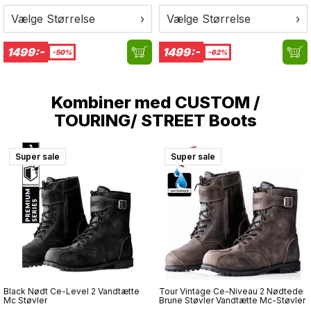
Bakre stor ficka med velcro och knapp
Vælge Størrelse
›
Vælge Størrelse
›
Grad 2 godkända CE skydd som kan läggas in på jackor
och byxor. Armbåge och axelskydd godkända enligt
1499:-
1499:-
-50%
-62%
EN1621-1: 2012 och ryggskyddet samt knäskydd enligt
EN1621-2: 2014. Detta är bland det säkraste du kan ha på
dig.
Kombiner med
CUSTOM /
Mjukheten av skyddet gör att passformen blir perfekt och
TOURING/ STREET Boots
anpassar sig till kroppens former utan att man känner
obehag.
Viskoelastiskt konstruktion
Super sale
Super sale
Formar sig efter kroppen
Black Nødt Ce-Level 2 Vandtætte
Tour Vintage Ce-Niveau 2 Nødtede
Mc Støvler
Brune Støvler Vandtætte Mc-Støvler