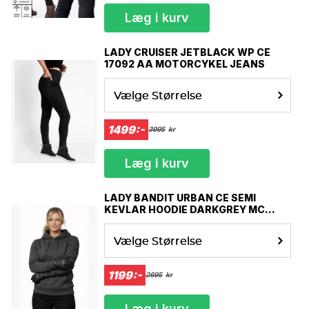
Læg i kurv
LADY CRUISER JETBLACK WP CE
17092 AA MOTORCYKEL JEANS
Vælge Størrelse
1499:-
3995
kr
Læg i kurv
LADY BANDIT URBAN CE SEMI
KEVLAR HOODIE DARKGREY MC
HOODIE
Vælge Størrelse
1199:-
2695
kr
Læg i kurv