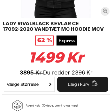
LADY RIVALBLACK KEVLAR CE
17092:2020 VANDTÆT MC HOODIE MCV
62 %
Express
1499
Kr
3895
Du redder
2396
Kr
Kr
Vælge Størrelse
Læg i kurv
Åbent køb i 30 dage, prøv i ro og mag!