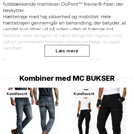
fulddækkende membran DuPont™ Kevlar®-fiber, der
beskytter.
Hættetrøje med høj sikkerhed og mobilitet. Hele
hættetrøjen gennemgår en behandling, der betyder, at
vandet kun løber ud på siden uden at trænge ind.
Behøver ikke længere at være bange for regnen, men
udnyt sommerens hotteste motorcykeltrøje, nu også
vandtæt.
Læs mere
Den vandtætte behandling holder i ca 10-15 vaske og har
en langtidsholdbar effekt. Bemærk, at brug af
vaskemiddel kan reducere vandbeskyttelsen, da der er
Kombiner med
MC BUKSER
risiko for, at det opløser behandlingen, der er gjort for at
gøre skjorten vandtæt.
Kundfavorit
Kundfavorit
Et højdepunkt blandt motorcykelkørere, der gerne vil
have det bedste på. Passer perfekt til alle tekstil- og
læderbukser.
- CE-GODKENDT EN17092-4 2020
- Mesh-for