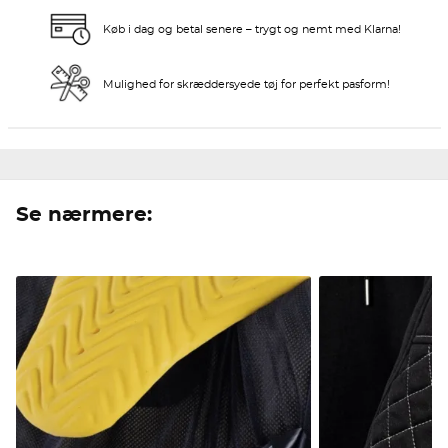
Køb i dag og betal senere – trygt og nemt med Klarna!
Mulighed for skræddersyede tøj for perfekt pasform!
Se nærmere: