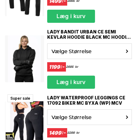
1499:-
3995
kr
Læg i kurv
LADY BANDIT URBAN CE SEMI
KEVLAR HOODIE BLACK MC HOODIE
MCV
Vælge Størrelse
1199:-
2695
kr
Læg i kurv
LADY WATERPROOF LEGGINGS CE
Super sale
17092 BIKER MC BYXA (WP) MCV
Vælge Størrelse
1499:-
3299
kr