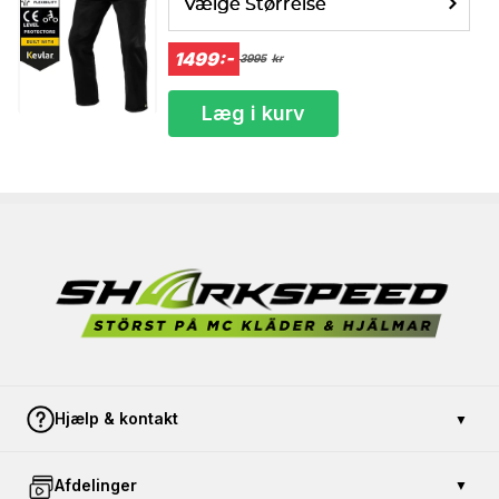
Vælge Størrelse
1499:-
3995
kr
Læg i kurv
Hjælp & kontakt
▼
Kontakt os
Afdelinger
▼