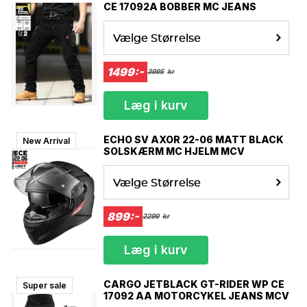
CE 17092A BOBBER MC JEANS
Vælge Størrelse
1499:-
3995
kr
Læg i kurv
ECHO SV AXOR 22-06 MATT BLACK
New Arrival
SOLSKÆRM MC HJELM MCV
Vælge Størrelse
899:-
2299
kr
Læg i kurv
CARGO JETBLACK GT-RIDER WP CE
Super sale
17092 AA MOTORCYKEL JEANS MCV