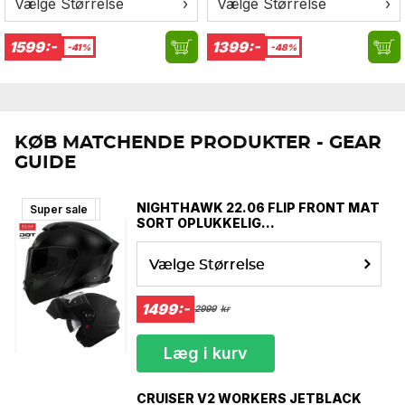
Vælge Størrelse
›
Vælge Størrelse
›
Størrelse/størrelse
Bryst (cm)
Mave (cm)
XS
92
86
1599:-
1399:-
-41%
-48%
S
102
94
M
103
95
L
104
96
XL
108
102
2XL
114
106
KØB MATCHENDE PRODUKTER - GEAR
3XL
120
114
GUIDE
4XL
124
116
5XL
127
117
NIGHTHAWK 22.06 FLIP FRONT MAT
New Arrival
Super sale
SORT OPLUKKELIG
MOTORCYKELHJELM
Vælge Størrelse
1499:-
2999
kr
Læg i kurv
CRUISER V2 WORKERS JETBLACK