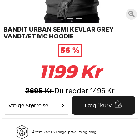
BANDIT URBAN SEMI KEVLAR GREY
VANDTÆT MC HOODIE
56 %
1199
Kr
2695
Du redder
1496
Kr
Kr
Vælge Størrelse
Læg i kurv
Åbent køb i 30 dage, prøv i ro og mag!