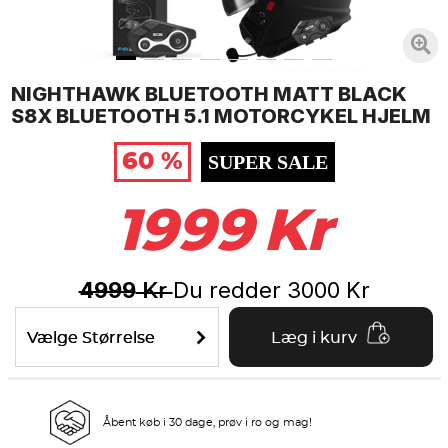
NIGHTHAWK BLUETOOTH MATT BLACK
S8X BLUETOOTH 5.1 MOTORCYKEL HJELM
60 %
SUPER SALE
1999
Kr
4999
Du redder
3000
Kr
Kr
Vælge Størrelse
Læg i kurv
Åbent køb i 30 dage, prøv i ro og mag!