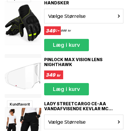
HANDSKER
• Advanced Audio Distribution Profile (A2DP)
• Audio Video Remote Control Profile (AVRCP)
Vælge Størrelse
Storlek
Mått runt pannan
XXXS
49-50 cm
349:-
899
kr
XXS
51-52 cm
XS
53-54 cm
S
55-56 cm
Læg i kurv
M
57-58 cm
L
59-60 cm
PINLOCK MAX VISION LENS
XL
61-62 cm
NIGHTHAWK
XXL
63-64 cm
XXXL
65-66 cm
349
kr
Bluetooth installation & Hjälp – Help center
Læg i kurv
Bluetooth connection.
LADY STREETCARGO CE-AA
Kundfavorit
VANDAFVISENDE KEVLAR MC
BUKSER
Vælge Størrelse