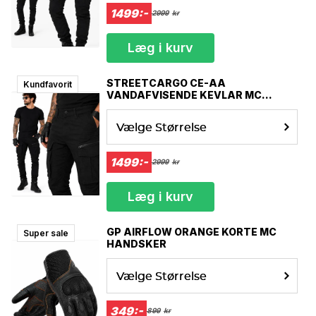
1499:-
2999
kr
Læg i kurv
STREETCARGO CE-AA
Kundfavorit
VANDAFVISENDE KEVLAR MC
BUKSER
Vælge Størrelse
1499:-
2999
kr
Læg i kurv
GP AIRFLOW ORANGE KORTE MC
Super sale
HANDSKER
Vælge Størrelse
349:-
899
kr