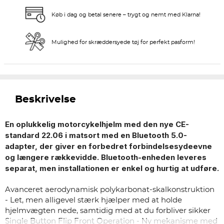
Køb i dag og betal senere – trygt og nemt med Klarna!
Mulighed for skræddersyede tøj for perfekt pasform!
Beskrivelse
En oplukkelig motorcykelhjelm med den nye CE-
standard 22.06 i matsort med en Bluetooth 5.0-
adapter, der giver en forbedret forbindelsesydeevne
og længere rækkevidde. Bluetooth-enheden leveres
separat, men installationen er enkel og hurtig at udføre.​
Avanceret aerodynamisk polykarbonat-skalkonstruktion
- Let, men alligevel stærk hjælper med at holde
hjelmvægten nede, samtidig med at du forbliver sikker
Single Button Flip Front Operation - Ny mekanisme med