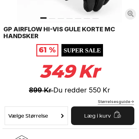
GP AIRFLOW HI-VIS GULE KORTE MC
HANDSKER
61 %
SUPER SALE
349
Kr
899
Du redder
550
Kr
Kr
Størrelsesguide->
Vælge Størrelse
Læg i kurv