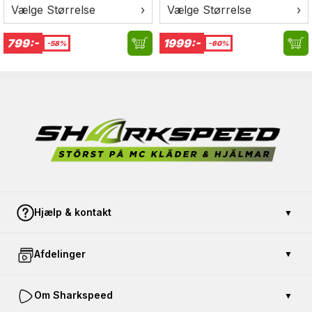
Vælge Størrelse
›
Vælge Størrelse
›
799:-
1999:-
-58%
-60%
Hjælp & kontakt
▼
Kontakt os
Afdelinger
▼
Betaling og sikkerhed
Åbent køb
Køb gavekort
Om Sharkspeed
▼
Returnér en vare