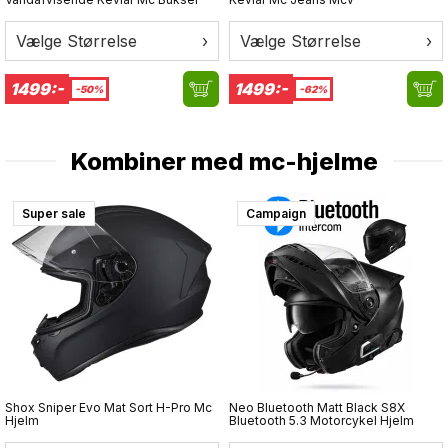
3D-formede kno-beskyttelser
Forbøjede fingre for bedre pasform og kontrol
Vælge Størrelse
›
Vælge Størrelse
›
Forstærkninger i håndfladen
Komfortpaneler ved fingre og håndled
1499:-
1499:-
Kort sporty manchet
-50%
-62%
Touchscreen-kompatible fingerspidser
Perfekt til sommer- og touringkørsel
Kombiner med
mc-hjelme
GP Airflow – bygget til ventilation, kontrol og sommerens
mange kilometer.
Super sale
Campaign
Shox Sniper Evo Mat Sort H-Pro Mc
Neo Bluetooth Matt Black S8X
Hjelm
Bluetooth 5.3 Motorcykel Hjelm