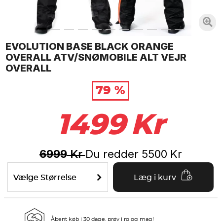
EVOLUTION BASE BLACK ORANGE
OVERALL ATV/SNØMOBILE ALT VEJR
OVERALL
79 %
1499
Kr
6999
Du redder
5500
Kr
Kr
Vælge Størrelse
Læg i kurv
Åbent køb i 30 dage, prøv i ro og mag!