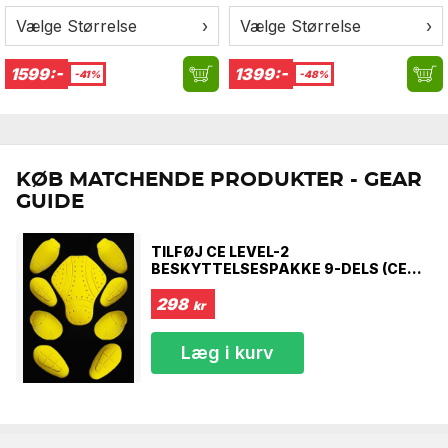
lag.
Vælge Størrelse
›
Vælge Størrelse
›
Ligger du mellem to størrelser, anbefaler vi at vælge den
større.
1599:-
1399:-
-41%
-48%
KØB MATCHENDE PRODUKTER - GEAR
GUIDE
TILFØJ CE LEVEL-2
BESKYTTELSESPAKKE 9-DELS (CE-
PAKKE)
298
kr
Læg i kurv