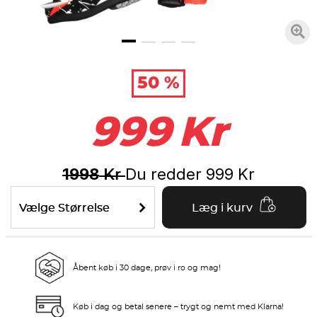
50 %
999
Kr
1998
Du redder
999
Kr
Kr
Vælge Størrelse
Læg i kurv
Åbent køb i 30 dage, prøv i ro og mag!
Køb i dag og betal senere – trygt og nemt med Klarna!