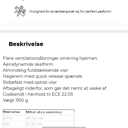
Mulighed for skræddersyede tøj for perfekt pasform!
Beskrivelse
Flere ventilationsåbninger omkring hjelmen.
Aerodynamisk skalform
Almindelig fulddækkende visir
Hagerem med quick release spænde.
Ridsefast med optisk visir.
Aftageligt inderfor, som gør det nemt at vaske af.
Godkendt i henhold til ECE 22:05
Vægt 1100 g
Størrelse​
Mitat otsa omkring
XXXS
49-50 cm
XXS
51-52 cm