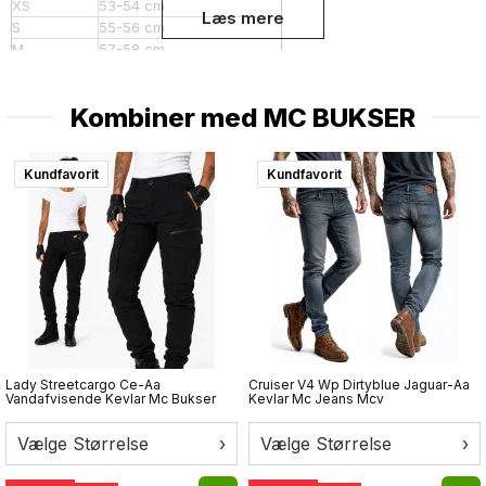
XS
53-54 cm
Læs mere
S
55-56 cm
M
57-58 cm
L
59-60 cm
XL
61-62 cm
Kombiner med
MC BUKSER
XXL
63-64 cm
XXXL
65-66 cm
Kundfavorit
Kundfavorit
Lady Streetcargo Ce-Aa
Cruiser V4 Wp Dirtyblue Jaguar-Aa
Vandafvisende Kevlar Mc Bukser
Kevlar Mc Jeans Mcv
Vælge Størrelse
›
Vælge Størrelse
›