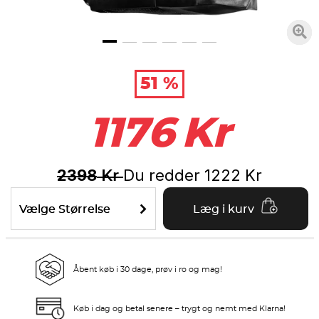
51 %
1176
Kr
2398
Du redder
1222
Kr
Kr
Vælge Størrelse
Læg i kurv
Åbent køb i 30 dage, prøv i ro og mag!
Køb i dag og betal senere – trygt og nemt med Klarna!