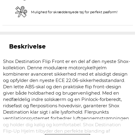
Mulighed for skræddersyede tøj for perfekt pasform!
Beskrivelse
Shox Destination Flip Front er en del af den nyeste Shox-
kollektion. Denne modulære motorcykelhjelm
kombinerer avanceret sikkerhed med et alsidigt design
og opfylder den nyeste ECE 22.06-sikkerhedsstandard.
Den lette ABS-skal og den praktiske flip front-design
giver både holdbarhed og brugervenlighed. Med en
nedfældelig indre solskærm og en Pinlock-forberedt,
ridsefast og flerpositions hovedvisir, garanterer Shox
Destination klar sigt i alle lysforhold. Flerpunkts
ventilationssystemet forbedrer luftgennemstrømningen
og holder dig kølig og komfortabel. Shox Destination
Flip-Up Hjelm tilbyder den perfekte blanding af