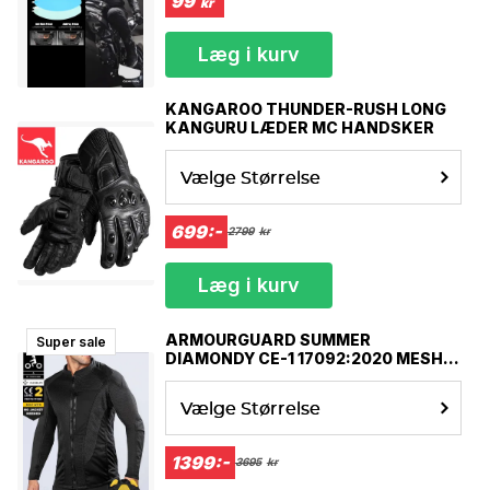
99
kr
Læg i kurv
KANGAROO THUNDER-RUSH LONG
KANGURU LÆDER MC HANDSKER
Vælge Størrelse
699:-
2799
kr
Læg i kurv
ARMOURGUARD SUMMER
Super sale
DIAMONDY CE-1 17092:2020 MESH
MOTORCYKEL JAKKE
Vælge Størrelse
1399:-
3695
kr