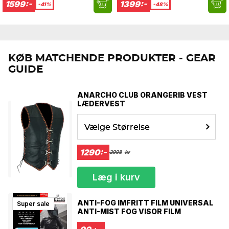
1599:-
1399:-
-41%
-48%
XXL
63-64 cm
XXXL
65-66 cm
KØB MATCHENDE PRODUKTER - GEAR
GUIDE
ANARCHO CLUB ORANGERIB VEST
LÆDERVEST
Vælge Størrelse
1290:-
2998
kr
Læg i kurv
ANTI-FOG IMFRITT FILM UNIVERSAL
Super sale
ANTI-MIST FOG VISOR FILM