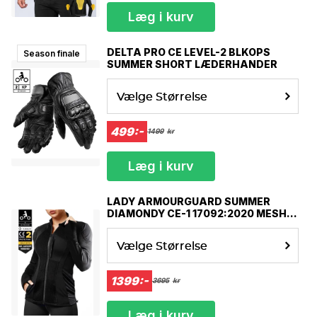
Læg i kurv
DELTA PRO CE LEVEL-2 BLKOPS
Season finale
SUMMER SHORT LÆDERHANDER
Vælge Størrelse
499:-
1499
kr
Læg i kurv
LADY ARMOURGUARD SUMMER
DIAMONDY CE-1 17092:2020 MESH
MOTORCYKEL JAKKE
Vælge Størrelse
1399:-
3695
kr
Læg i kurv