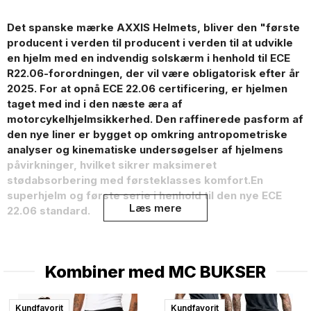
Det spanske mærke AXXIS Helmets, bliver den "første
producent i verden til producent i verden til at udvikle
en hjelm med en indvendig solskærm i henhold til ECE
R22.06-forordningen, der vil være obligatorisk efter år
2025. For at opnå ECE 22.06 certificering, er hjelmen
taget med ind i den næste æra af
motorcykelhjelmsikkerhed. Den raffinerede pasform af
den nye liner er bygget op omkring antropometriske
analyser og kinematiske undersøgelser af hjelmens
påvirkninger, hvilket sikrer maksimeret
stødabsorbering med førsteklasses komfort.En
superhjelm og første serie i henhold til den nye ECE
Læs mere
22.06 standard.
Et ekstra mørkt visir medfølger – du får både et
gennemsigtigt og et mørkt visir sammen med hjelmen.
Kombiner med
MC BUKSER
Perfekt til at tilpasse kørslen efter lysforholdene.
ECE 22.06 Standard Premium
Kundfavorit
Kundfavorit