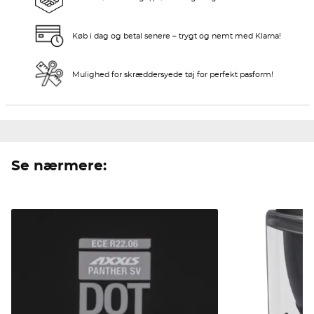
Køb i dag og betal senere – trygt og nemt med Klarna!
Mulighed for skræddersyede tøj for perfekt pasform!
Se nærmere: