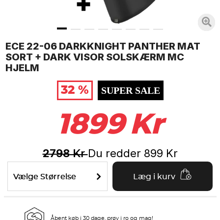
ECE 22-06 DARKKNIGHT PANTHER MAT
SORT + DARK VISOR SOLSKÆRM MC
HJELM
32 %
SUPER SALE
1899
Kr
2798
Du redder
899
Kr
Kr
Vælge Størrelse
Læg i kurv
Åbent køb i 30 dage, prøv i ro og mag!