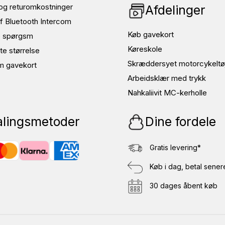
og returomkostninger
Afdelinger
f Bluetooth Intercom
Køb gavekort
de spørgsm
Køreskole
te størrelse
Skræddersyet motorcykeltø
m gavekort
Arbeidsklær med trykk
Nahkaliivit MC-kerholle
alingsmetoder
Dine fordele
Gratis levering*
Køb i dag, betal sener
30 dages åbent køb