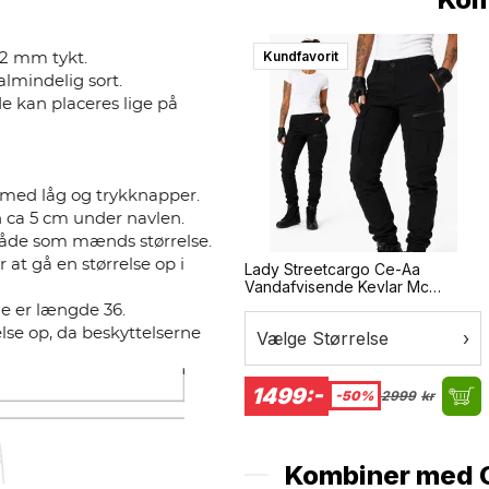
Kundfavorit
,2 mm tykt.
lmindelig sort.
de kan placeres lige på
med låg og trykknapper.
en ca 5 cm under navlen.
måde som mænds størrelse.
r at gå en størrelse op i
Lady Streetcargo Ce-Aa
Vandafvisende Kevlar Mc
Bukser
e er længde 36.
else op, da beskyttelserne
Vælge Størrelse
›
1499:-
-50%
2999
kr
Kombiner med