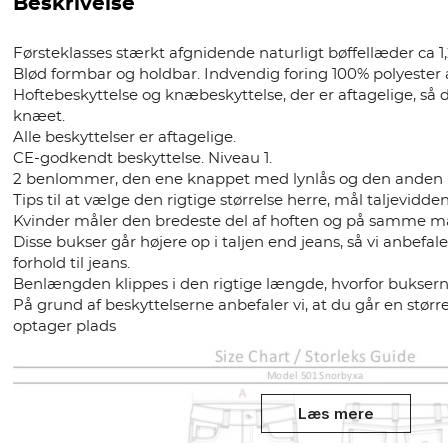
Beskrivelse
Førsteklasses stærkt afgnidende naturligt bøffellæder ca 1
Blød formbar og holdbar. Indvendig foring 100% polyester a
Hoftebeskyttelse og knæbeskyttelse, der er aftagelige, så 
knæet.
Alle beskyttelser er aftagelige.
CE-godkendt beskyttelse. Niveau 1.
2 benlommer, den ene knappet med lynlås og den anden 
Tips til at vælge den rigtige størrelse herre, mål taljevidd
Kvinder måler den bredeste del af hoften og på samme 
Disse bukser går højere op i taljen end jeans, så vi anbefale
forhold til jeans.
Benlængden klippes i den rigtige længde, hvorfor buksern
På grund af beskyttelserne anbefaler vi, at du går en størr
optager plads
Læs mere