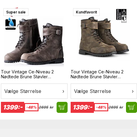
Super sale
Surprise
Kundfavorit
Tour Vintage Ce-Niveau 2
Tour Vintage Ce-Niveau 2
Nødtede Brune Støvler
Nødtede Brune Støvler
Vandtætte Mc-Støvler
Vandtætte Mc-Støvler
Vælge Størrelse
›
Vælge Størrelse
›
1399:-
1399:-
-48%
2695
kr
-48%
2695
kr