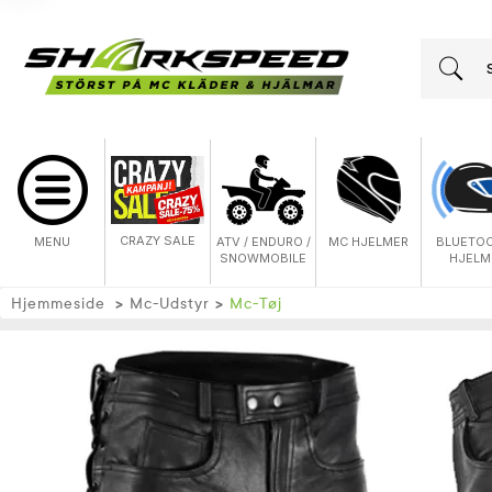
CRAZY SALE
MENU
ATV / ENDURO /
MC HJELMER
BLUETO
SNOWMOBILE
HJELM
Hjemmeside
Mc-Udstyr
Mc-Tøj