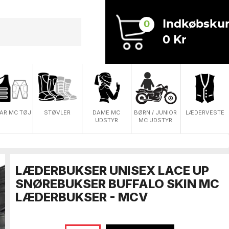
Indkøbskur
0
0 Kr
DAME MC
AR MC TØJ
STØVLER
BØRN / JUNIOR
LÆDERVESTE
UDSTYR
MC UDSTYR
LÆDERBUKSER UNISEX LACE UP
SNØREBUKSER BUFFALO SKIN MC
LÆDERBUKSER - MCV