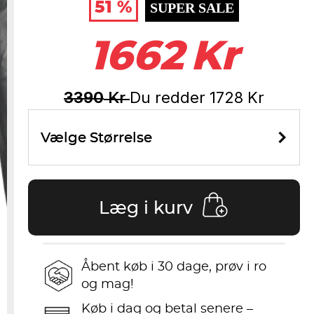
51 %
SUPER SALE
1662
Kr
3390
Du redder
1728
Kr
Kr
Vælge Størrelse
Læg i kurv
Åbent køb i 30 dage, prøv i ro
og mag!
Køb i dag og betal senere –