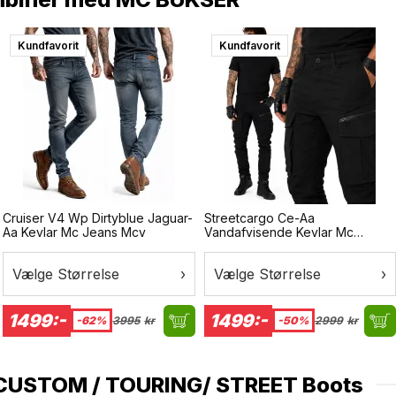
Kundfavorit
Kundfavorit
Cruiser V4 Wp Dirtyblue Jaguar-
Streetcargo Ce-Aa
Aa Kevlar Mc Jeans Mcv
Vandafvisende Kevlar Mc
Bukser
Vælge Størrelse
›
Vælge Størrelse
›
1499:-
1499:-
-62%
3995
kr
-50%
2999
kr
CUSTOM / TOURING/ STREET Boots