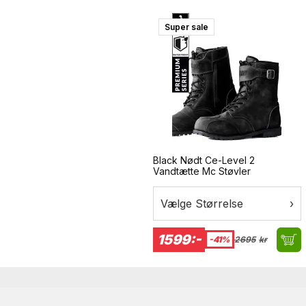
Super sale
Black Nødt Ce-Level 2
Vandtætte Mc Støvler
Vælge Størrelse
›
1599:-
-41%
2695
kr