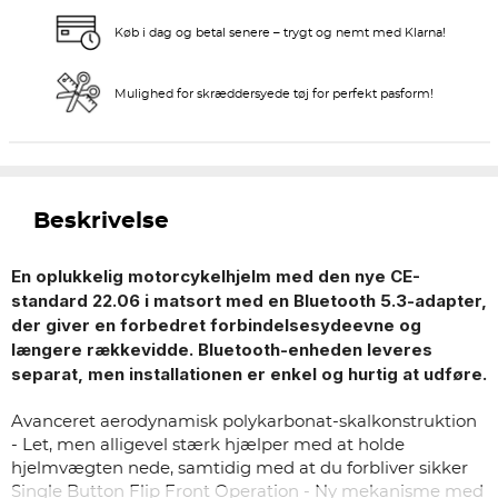
Køb i dag og betal senere – trygt og nemt med Klarna!
Mulighed for skræddersyede tøj for perfekt pasform!
Beskrivelse
En oplukkelig motorcykelhjelm med den nye CE-
standard 22.06 i matsort med en Bluetooth 5.3-adapter,
der giver en forbedret forbindelsesydeevne og
længere rækkevidde. Bluetooth-enheden leveres
separat, men installationen er enkel og hurtig at udføre.​
Avanceret aerodynamisk polykarbonat-skalkonstruktion
- Let, men alligevel stærk hjælper med at holde
hjelmvægten nede, samtidig med at du forbliver sikker
Single Button Flip Front Operation - Ny mekanisme med