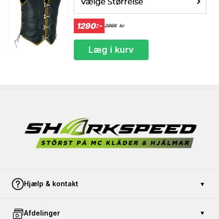
Vælge Størrelse
1290:-
2998
kr
Læg i kurv
Hjælp & kontakt
▼
Kontakt os
Afdelinger
▼