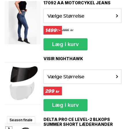
17092 AA MOTORCYKEL JEANS
• Advanced Audio Distribution Profile (A2DP)
• Audio Video Remote Control Profile (AVRCP)
Vælge Størrelse
Storlek
Mått runt pannan
XXXS
49-50 cm
1499:-
3995
kr
XXS
51-52 cm
XS
53-54 cm
S
55-56 cm
Læg i kurv
M
57-58 cm
L
59-60 cm
VISIR NIGHTHAWK
XL
61-62 cm
XXL
63-64 cm
XXXL
65-66 cm
Vælge Størrelse
Bluetooth installation & Hjälp – Help center
299
Bluetooth connection.
kr
Læg i kurv
DELTA PRO CE LEVEL-2 BLKOPS
Season finale
SUMMER SHORT LÆDERHANDER