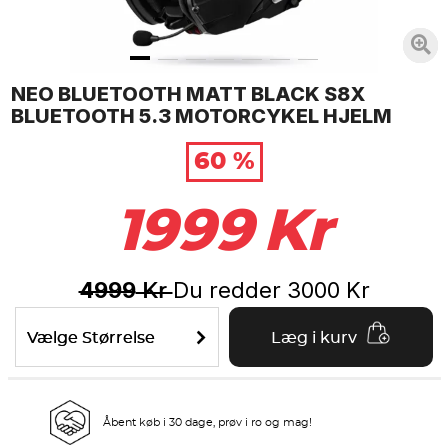
NEO BLUETOOTH MATT BLACK S8X
BLUETOOTH 5.3 MOTORCYKEL HJELM
60 %
1999
Kr
4999
Du redder
3000
Kr
Kr
Vælge Størrelse
Læg i kurv
Åbent køb i 30 dage, prøv i ro og mag!