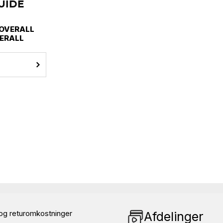
UIDE
 OVERALL
VERALL
og returomkostninger
Afdelinger