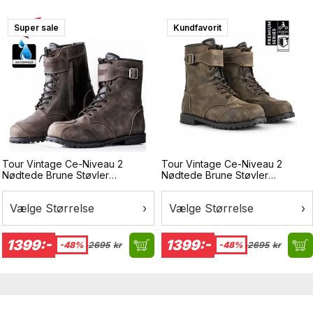
Super sale
Surprise
Kundfavorit
Tour Vintage Ce-Niveau 2
Tour Vintage Ce-Niveau 2
Nødtede Brune Støvler
Nødtede Brune Støvler
Vandtætte Mc-Støvler
Vandtætte Mc-Støvler
Vælge Størrelse
›
Vælge Størrelse
›
1399:-
1399:-
-48%
2695
kr
-48%
2695
kr