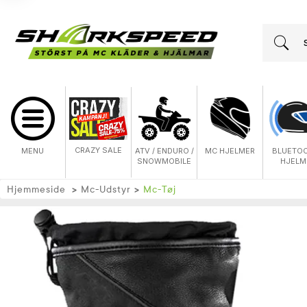
CRAZY SALE
MENU
ATV / ENDURO /
MC HJELMER
BLUETO
SNOWMOBILE
HJELM
Hjemmeside
Mc-Udstyr
Mc-Tøj