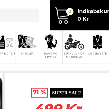
Indkøbskur
0
0 Kr
DAME MC
AR MC TØJ
STØVLER
BØRN / JUNIOR
LÆDERVESTE
UDSTYR
MC UDSTYR
71 %
SUPER SALE