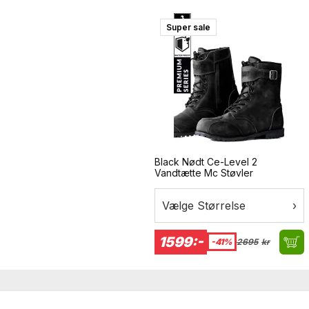
Super sale
indersiden af yderstoffet. Den
form af damp slippe igennem,
dig med at den stopper
Black Nødt Ce-Level 2
Vandtætte Mc Støvler
Vælge Størrelse
›
1599:-
-41%
2695
kr