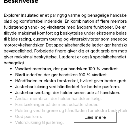
Beskrivelse
Explorer Insulated er et par rigtig varme og behagelige handsk
blød og komfortabel inderside. En kombination af flere membra
fuldstændig vand- og vindtætte med åndbare funktioner. De er o
tilbyde maksimal komfort og beskyttelse under ekstreme belas
til både racing, custom touring og vinteraktiviteter som snescoo
motorcykelhandsker. Det specialbehandlede læder gør handsk
bevægelighed. Forbøjede fingre giver dig et godt greb om mot
giver maksimal beskyttelse. Læderet er også specialbehandlet 
behageligt.
Vandtæt membran, der gør handsken 100 % vandtæt.
Blødt inderfor, der gør handsken 100 % vindtæt.
Håndfladen er ekstra forstærket, hvilket giver bedre gre
Justerbar lukning ved håndleddet for bedste pasform.
Justerbar snefang, der holder sneen ude af handsken.
Åndbar membran, der holder handsken kølig.
Forstærkninger på de mest udsatte steder.
Polstring ved fingrene og håndfladen for ekstra beskyttel
God pasform.
Læs mere
Velcrolukning til justering.