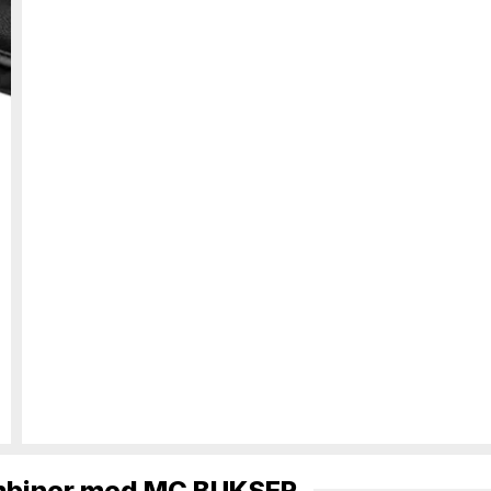
biner med
MC BUKSER