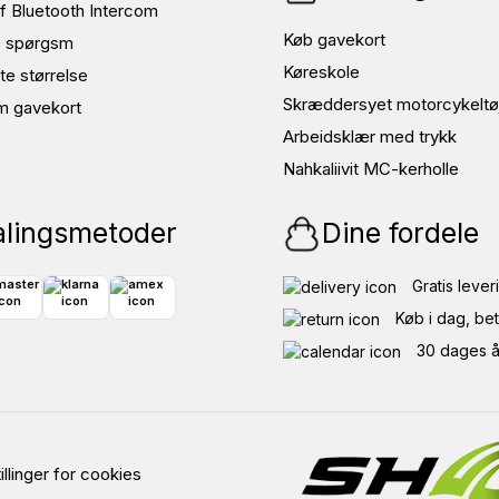
f Bluetooth Intercom
Køb gavekort
de spørgsm
Køreskole
te størrelse
Skræddersyet motorcykeltø
m gavekort
Arbeidsklær med trykk
Nahkaliivit MC-kerholle
alingsmetoder
Dine fordele
Gratis lever
Køb i dag, bet
30 dages å
illinger for cookies