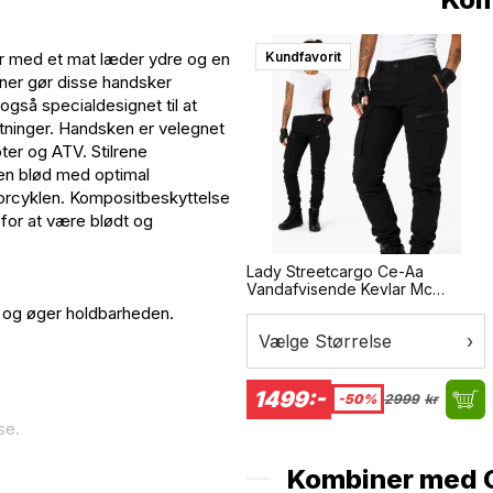
Kundfavorit
er med et mat læder ydre og en
ner gør disse handsker
gså specialdesignet til at
tninger. Handsken er velegnet
ter og ATV. Stilrene
en blød med optimal
orcyklen. Kompositbeskyttelse
for at være blødt og
Lady Streetcargo Ce-Aa
Vandafvisende Kevlar Mc
Bukser
b og øger holdbarheden.
Vælge Størrelse
›
1499:-
-50%
2999
kr
se.
Kombiner med