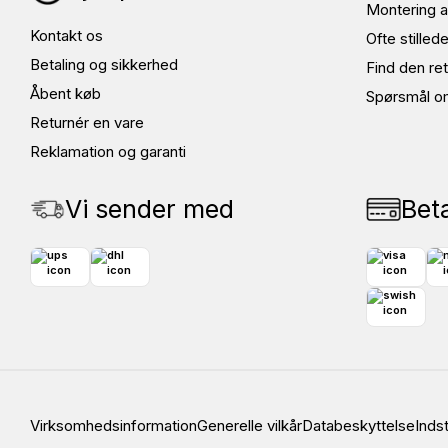
Montering a
Kontakt os
Ofte stille
Betaling og sikkerhed
Find den ret
Åbent køb
Spørsmål o
Returnér en vare
Reklamation og garanti
Vi sender med
Bet
Virksomhedsinformation
Generelle vilkår
Databeskyttelse
Indst