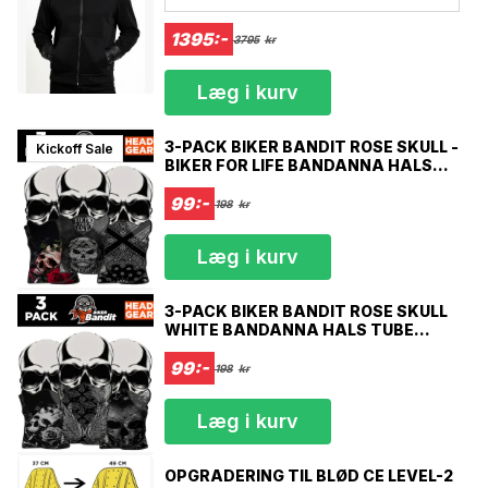
1395:-
3795
kr
Læg i kurv
3-PACK BIKER BANDIT ROSE SKULL -
Kickoff Sale
BIKER FOR LIFE BANDANNA HALS
TUBE HALS VARMERE BALACLAVA
99:-
198
kr
Læg i kurv
3-PACK BIKER BANDIT ROSE SKULL
WHITE BANDANNA HALS TUBE
HALS VARMERE BALACLAVA
99:-
198
kr
Læg i kurv
OPGRADERING TIL BLØD CE LEVEL-2