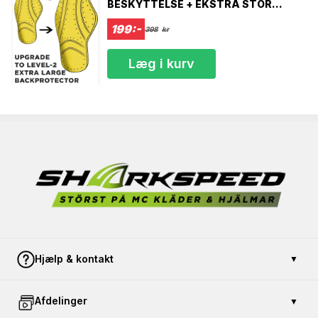
BESKYTTELSE + EKSTRA STOR
DÆKNING RYGBESKYTTELSE 37 CM
TIL 48 CM CE LEVEL-2
199:-
398
kr
Læg i kurv
Hjælp & kontakt
▼
Kontakt os
Afdelinger
▼