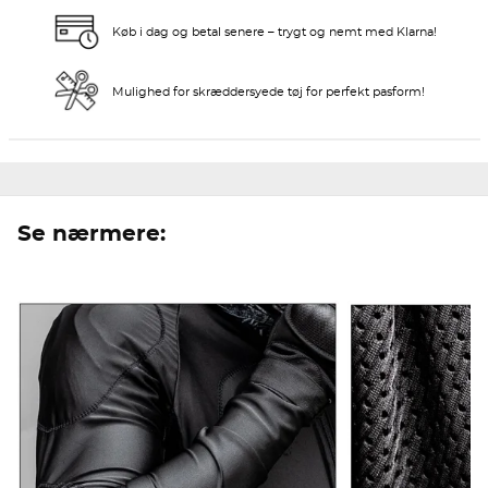
Køb i dag og betal senere – trygt og nemt med Klarna!
Mulighed for skræddersyede tøj for perfekt pasform!
Se nærmere: