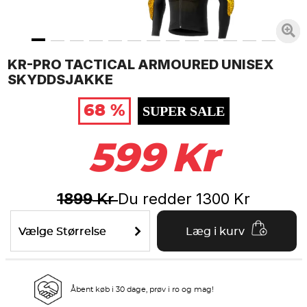
KR-PRO TACTICAL ARMOURED UNISEX
SKYDDSJAKKE
68 %
SUPER SALE
599
Kr
1899
Du redder
1300
Kr
Kr
Vælge Størrelse
Læg i kurv
Åbent køb i 30 dage, prøv i ro og mag!