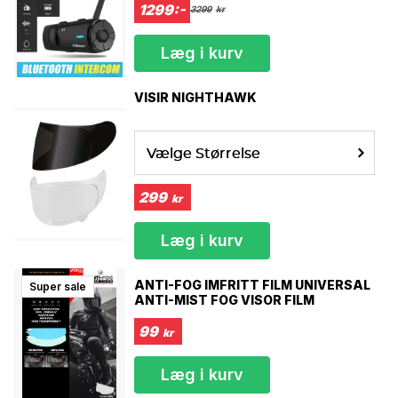
1299:-
3299
kr
Læg i kurv
VISIR NIGHTHAWK
Vælge Størrelse
299
kr
Læg i kurv
ANTI-FOG IMFRITT FILM UNIVERSAL
Super sale
ANTI-MIST FOG VISOR FILM
99
kr
Læg i kurv