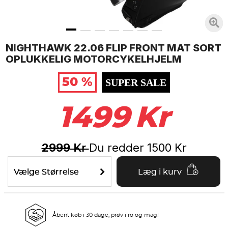
NIGHTHAWK 22.06 FLIP FRONT MAT SORT
OPLUKKELIG MOTORCYKELHJELM
50 %
SUPER SALE
1499
Kr
2999
Du redder
1500
Kr
Kr
Vælge Størrelse
Læg i kurv
Åbent køb i 30 dage, prøv i ro og mag!