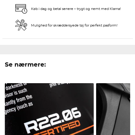
Køb i dag og betal senere – trygt og nemt med Klarna!
Mulighed for skræddersyede tøj for perfekt pasform!
Se nærmere: