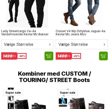
XS 53-54 cm
S 55-56 cm
M 57-58 cm
L 59-60 cm
XL 61-62 cm
XXL 63-64 cm
XXXL 65-66 cm
Lady Streetcargo Ce-Aa
Cruiser V4 Wp Dirtyblue Jaguar-Aa
Vandafvisende Kevlar Mc Bukser
Kevlar Mc Jeans Mcv
Vælge Størrelse
›
Vælge Størrelse
›
1499:-
1499:-
-50%
-62%
Kombiner med
CUSTOM /
TOURING/ STREET Boots
Super sale
Super sale