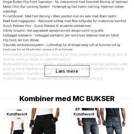
Single Button Flip Front Operation - Ny mekanisme med forenklet åbning af hjelmen
Metal Chin Bar Locking System - Forlænget og fast hjelm lukning. Hjelmen lukker
ordentligt.
PJ certificeret - Med fast låsning i åben position kan du køre med åben hjelm.
Blødt foret hagegardin - Reduceret luftstøj med flere luftpuder for maksimal komfort
Quick Release Visir - Quick Release til at sænke solskærmen
Infinty Graphic- Nyt opgraderet aerodynamisk design samt ny grafik
Indbygget solskærm - indbygget solskærm, der nemt kan betjenes med én hånd
Flip front, der kan åbnes
5-punkts ventilationssystem - Luftindtag for at tillade kølig luft at komme ind og
bagluger for at tillade den varme luft at forlade
Mikrometrisk justeringsspænde - Giver dig en sikker pasform, der er hurtig og nem at
åbne og lukke og tilbyder en justerbar pasform
Multi-positivt klart og anti-ridsevisir - Visiret kan justeres til forskellige positioner under
turen og har et ridsefast visir for at reducere ridser og er fjederbelastet for at sikre en
Læs mere
tættere pasform mod tætningerne
Pinlock Ready - Pinlock-indsatser fås separat for ultimativ anti-dug
Godkendt i henhold til ECE 22.06 Standarden for vejbrug i Europa
Fuldt aftageligt inderfor - Aftageligt og vaskbart inderfor og kindpuder giver dig
mulighed for at holde din hjelm frisk og ny
Kombiner med
MC BUKSER
Aftagelig åndedrætsværn
OPMÆRKSOMHED! Leveres med gennemsigtigt visir.!
Kundfavorit
Kundfavorit
Størrelse Mål omkring panden
XXXS 49-50 cm
XXS 51-52 cm