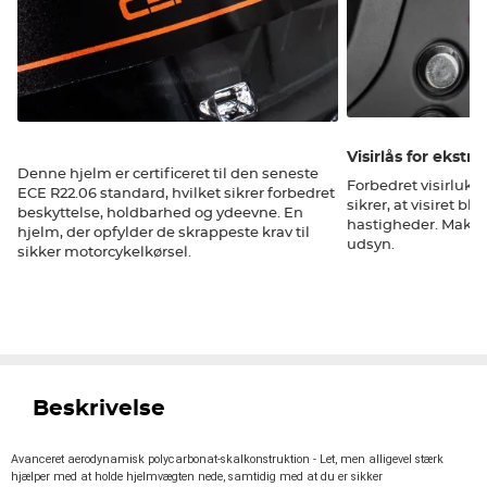
Visirlås for ekstr
Denne hjelm er certificeret til den seneste
Forbedret visirluk
ECE R22.06 standard, hvilket sikrer forbedret
sikrer, at visiret bl
beskyttelse, holdbarhed og ydeevne. En
hastigheder. Maksi
hjelm, der opfylder de skrappeste krav til
udsyn.
sikker motorcykelkørsel.
Beskrivelse
Avanceret aerodynamisk polycarbonat-skalkonstruktion - Let, men alligevel stærk
hjælper med at holde hjelmvægten nede, samtidig med at du er sikker