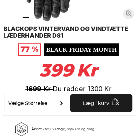
BLACKOPS VINTERVAND OG VINDTÆTTE
LÆDERHANDER DS1
77 %
BLACK FRIDAY MONTH
399
Kr
1699
Du redder
1300
Kr
Kr
Vælge Størrelse
Læg i kurv
Åbent køb i 30 dage, prøv i ro og mag!