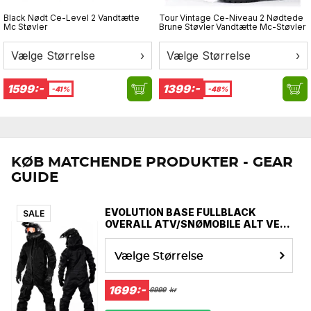
under alle vejrforhold.
Black Nødt Ce-Level 2 Vandtætte
Tour Vintage Ce-Niveau 2 Nødtede
Mc Støvler
Brune Støvler Vandtætte Mc-Støvler
Normal i størrelsen.
Vælge Størrelse
›
Vælge Størrelse
›
1599:-
1399:-
-41%
-48%
KØB MATCHENDE PRODUKTER - GEAR
GUIDE
EVOLUTION BASE FULLBLACK
SALE
OVERALL ATV/SNØMOBILE ALT VEJR
OVERALL
Vælge Størrelse
1699:-
6999
kr