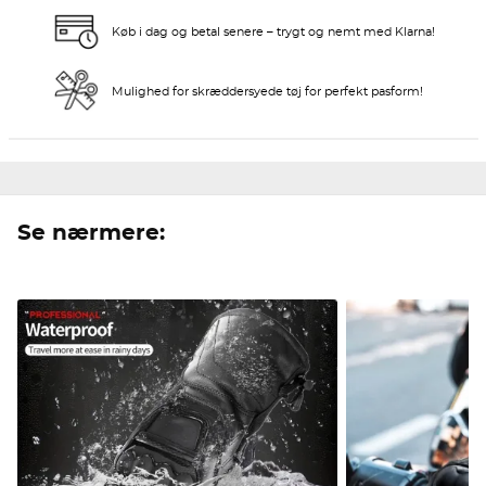
Køb i dag og betal senere – trygt og nemt med Klarna!
Mulighed for skræddersyede tøj for perfekt pasform!
Se nærmere: