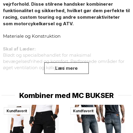
vejrforhold. Disse stilrene handsker kombinerer
funktionalitet og sikkerhed, hvilket gør dem perfekte til
racing, custom touring og andre sommeraktiviteter
som motorcykelkørsel og ATV.
Materiale og Konstruktion
Skal af Læder:
Blødt og specialbehandlet for maksimal
bevægelsesfrihed og komfort. Perforerede områder for
Læs mere
øget ventilation og kølighed.
Maksimal sikkerhed med CE EN 13594:2015 Niveau 2
Disse MC-handsker er testet og godkendt i henhold til CE
EN 13594:2015 Niveau-2, den højeste
Kombiner med
MC BUKSER
sikkerhedsklassificering for motorcykelhandsker.
Certificeringen betyder, at handskerne opfylder strenge
Kundfavorit
Kundfavorit
krav til:
Slag- og stødmodstand – forstærket beskyttelse ved
knoer og håndflade.
Slidstyrke – tåler langvarig friktion ved en eventuel