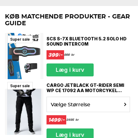
holdes kølige og beskyttede på alle dine ture.
KØB MATCHENDE PRODUKTER - GEAR
GUIDE
SCS S-7X BLUETOOTH 5.2 SOLO HD
Super sale
SOUND INTERCOM
399:-
999
kr
Læg i kurv
CARGO JETBLACK GT-RIDER SEMI
Super sale
WP CE 17092 AA MOTORCYKEL
JEANS MCV
Vælge Størrelse
1499:-
3495
kr
Læg i kurv