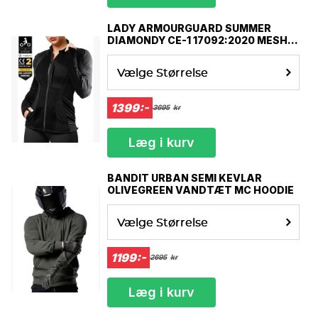
LADY ARMOURGUARD SUMMER
DIAMONDY CE-1 17092:2020 MESH
MOTORCYKEL JAKKE
Vælge Størrelse
1399:-
3695
kr
Læg i kurv
BANDIT URBAN SEMI KEVLAR
OLIVEGREEN VANDTÆT MC HOODIE
Vælge Størrelse
1199:-
2695
kr
Læg i kurv