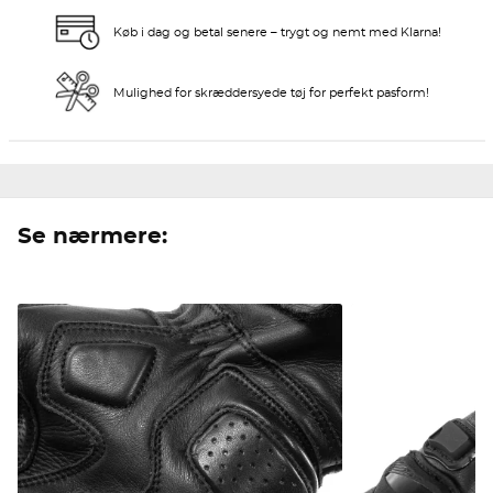
Køb i dag og betal senere – trygt og nemt med Klarna!
Mulighed for skræddersyede tøj for perfekt pasform!
Se nærmere: