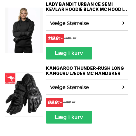
LADY BANDIT URBAN CE SEMI
KEVLAR HOODIE BLACK MC HOODIE
MCV
Vælge Størrelse
1199:-
2695
kr
Læg i kurv
KANGAROO THUNDER-RUSH LONG
KANGURU LÆDER MC HANDSKER
Vælge Størrelse
699:-
2799
kr
Læg i kurv