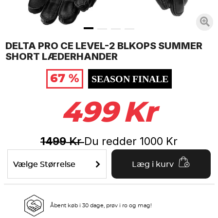
DELTA PRO CE LEVEL-2 BLKOPS SUMMER
SHORT LÆDERHANDER
67 %
SEASON FINALE
499
Kr
1499
Du redder
1000
Kr
Kr
Vælge Størrelse
Læg i kurv
Åbent køb i 30 dage, prøv i ro og mag!