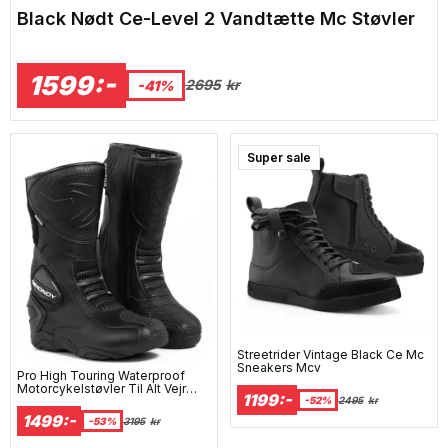
Black Nødt Ce-Level 2 Vandtætte Mc Støvler
1599:-
2695
kr
-41%
Super sale
Streetrider Vintage Black Ce Mc
Sneakers Mcv
Pro High Touring Waterproof
Motorcykelstøvler Til Alt Vejr
1199:-
Mcv
-52%
2495
kr
1499:-
-53%
3195
kr