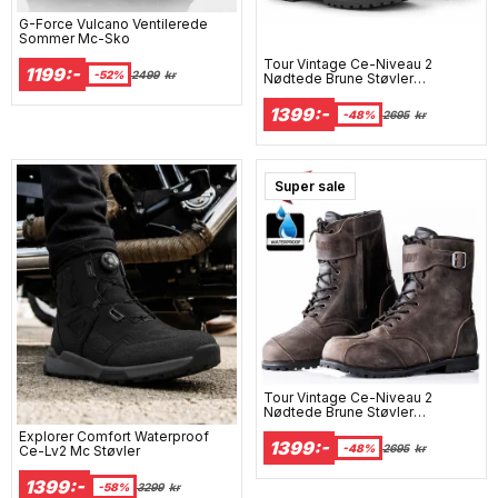
G-Force Vulcano Ventilerede
Sommer Mc-Sko
Tour Vintage Ce-Niveau 2
1199:-
-52%
2499
kr
Nødtede Brune Støvler
Vandtætte Mc-Støvler
1399:-
-48%
2695
kr
Super sale
Tour Vintage Ce-Niveau 2
Nødtede Brune Støvler
Vandtætte Mc-Støvler
Explorer Comfort Waterproof
1399:-
-48%
2695
kr
Ce-Lv2 Mc Støvler
1399:-
-58%
3299
kr