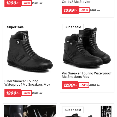
Ce-Lv2 Mc Støvler
1299:-
-54%
2795
kr
1399:-
-58%
3299
kr
Super sale
Super sale
Pro Sneaker Touring Waterproof
Mc Sneakers Mcv
Biker Sneaker Touring
Waterproof Mc Sneakers Mcv
1299:-
-54%
2795
kr
1299:-
-54%
2795
kr
Super sale