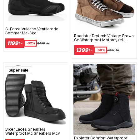
G-Force Vulcano Ventilerede
Sommer Mc-Sko
Roadster Drytech Vintage Brown
Ce Waterproof Motorcykel
1199:-
-52%
2499
kr
Sneakers
1399:-
-56%
3199
kr
Super sale
Biker Laces Sneakers
Waterproof Mc Sneakers Mcv
Explorer Comfort Waterproof