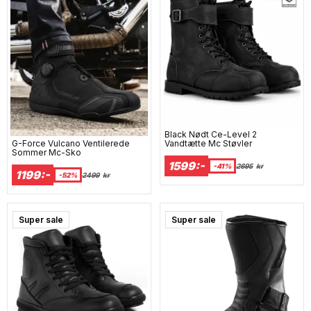
Black Nødt Ce-Level 2
G-Force Vulcano Ventilerede
Vandtætte Mc Støvler
Sommer Mc-Sko
1599:-
-41%
2695
kr
1199:-
-52%
2499
kr
Super sale
Super sale