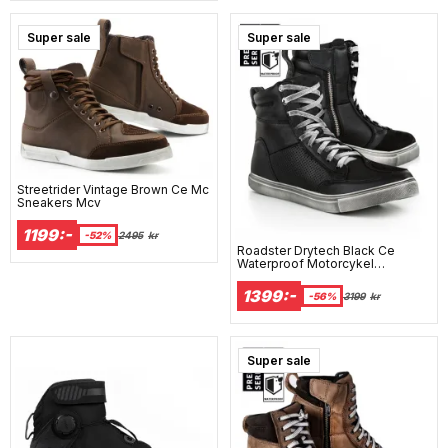
Super sale
Super sale
Streetrider Vintage Brown Ce Mc
Sneakers Mcv
1199:-
-52%
2495
kr
Roadster Drytech Black Ce
Waterproof Motorcykel
Sneakers
1399:-
-56%
3199
kr
Super sale