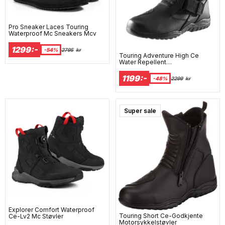
Pro Sneaker Laces Touring
Waterproof Mc Sneakers Mcv
1299:-
-54%
2795
kr
Touring Adventure High Ce
Water Repellent
Motorcykelstøvler
1199:-
-48%
2299
kr
Super sale
Explorer Comfort Waterproof
Touring Short Ce-Godkjente
Ce-Lv2 Mc Støvler
Motorsykkelstøvler