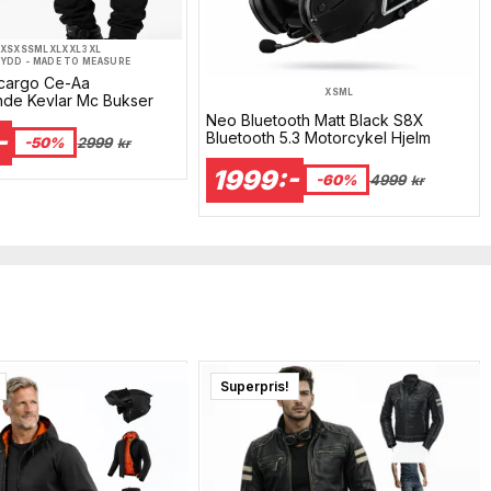
XS
XS
S
M
L
XL
XXL
3XL
YDD - MADE TO MEASURE
tcargo Ce-Aa
XS
M
L
nde Kevlar Mc Bukser
Neo Bluetooth Matt Black S8X
-
Bluetooth 5.3 Motorcykel Hjelm
-50%
2999
kr
1999:-
-60%
4999
kr
Superpris!