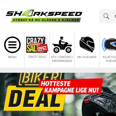
CRAZY SALE
MENU
ATV / ENDURO /
MC HJELMER
BLUETO
SNOWMOBILE
HJELM