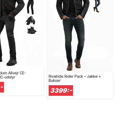
ken Allvejr CE-
Rivalride Rider Pack – Jakke +
C-udstyr
Bukser
-
3399:-