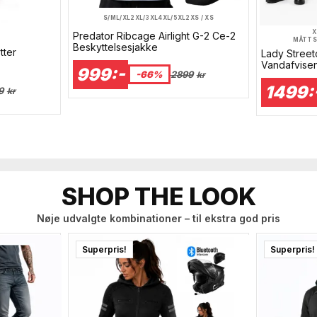
S/M
L/XL
2XL/3XL
4XL/5XL
2XS / XS
X
Predator Ribcage Airlight G-2 Ce-2
MÅTTS
Beskyttelsesjakke
tter
Lady Stree
Vandafvise
999:-
-66%
2899
kr
1499:
9
kr
SHOP THE LOOK
Nøje udvalgte kombinationer – til ekstra god pris
Superpris!
Superpris!