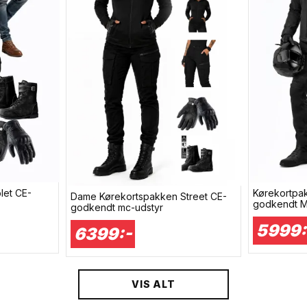
let CE-
Kørekortpak
Dame Kørekortspakken Street CE-
godkendt M
godkendt mc-udstyr
5999:
6399:-
VIS ALT