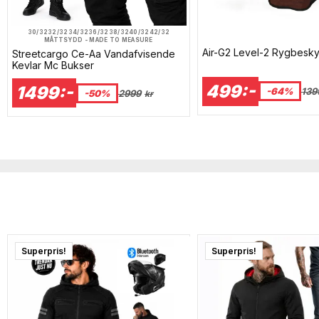
30/32
32/32
34/32
36/32
38/32
40/32
42/32
MÅTTSYDD - MADE TO MEASURE
Air-G2 Level-2 Rygbesky
Streetcargo Ce-Aa Vandafvisende
Kevlar Mc Bukser
499:-
1499:-
-64%
139
-50%
2999
kr
Superpris!
Superpris!