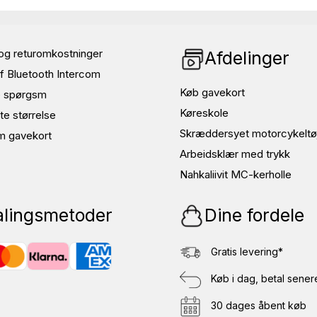
og returomkostninger
Afdelinger
f Bluetooth Intercom
Køb gavekort
de spørgsm
Køreskole
te størrelse
Skræddersyet motorcykeltø
m gavekort
Arbeidsklær med trykk
Nahkaliivit MC-kerholle
alingsmetoder
Dine fordele
Gratis levering*
Køb i dag, betal sener
30 dages åbent køb