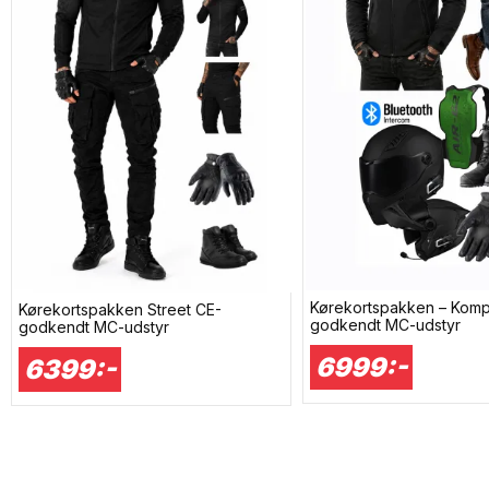
Kørekortspakken – Komp
Kørekortspakken Street CE-
godkendt MC-udstyr
godkendt MC-udstyr
6999:-
6399:-