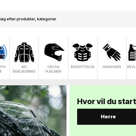
OTH
MC
CROSS
BESKYTTELSE
HANDSKER
KEVL
E
BEKLÆDNING
HJELMER
Hvor vil du star
Herre