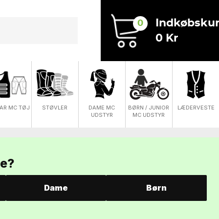
Indkøbskur
0
0 Kr
DAME MC
AR MC TØJ
STØVLER
BØRN / JUNIOR
LÆDERVESTE
UDSTYR
MC UDSTYR
te?
Dame
Børn