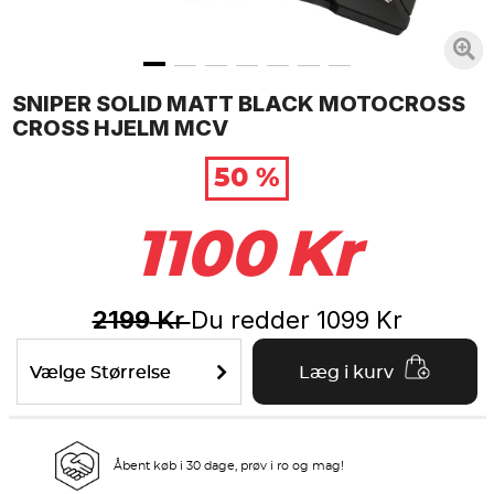
SNIPER SOLID MATT BLACK MOTOCROSS
CROSS HJELM MCV
50 %
1100
Kr
2199
Du redder
1099
Kr
Kr
Vælge Størrelse
Læg i kurv
Åbent køb i 30 dage, prøv i ro og mag!