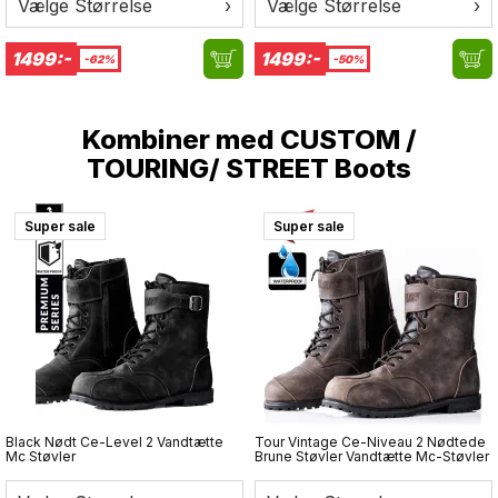
Vælge Størrelse
›
Vælge Størrelse
›
S passer hovedomkreds 52–53 cm
M passer hovedomkreds 54–56 cm
1499:-
1499:-
-62%
-50%
L passer hovedomkreds 57–58 cm
Kombiner med
CUSTOM /
XL passer hovedomkreds 60 cm
TOURING/ STREET Boots
Mål hovedets omkreds med et målebånd lige over
øjenbrynene for at vælge den rette størrelse.
Super sale
Super sale
Black Nødt Ce-Level 2 Vandtætte
Tour Vintage Ce-Niveau 2 Nødtede
Mc Støvler
Brune Støvler Vandtætte Mc-Støvler