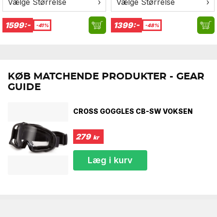
Vælge Størrelse
›
Vælge Størrelse
›
1599:-
1399:-
-41%
-48%
KØB MATCHENDE PRODUKTER - GEAR
GUIDE
CROSS GOGGLES CB-SW VOKSEN
279
kr
Læg i kurv