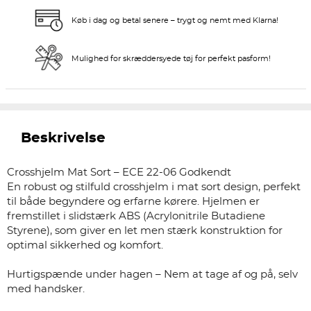
Køb i dag og betal senere – trygt og nemt med Klarna!
Mulighed for skræddersyede tøj for perfekt pasform!
Beskrivelse
Crosshjelm Mat Sort – ECE 22-06 Godkendt
En robust og stilfuld crosshjelm i mat sort design, perfekt
til både begyndere og erfarne kørere. Hjelmen er
fremstillet i slidstærk ABS (Acrylonitrile Butadiene
Styrene), som giver en let men stærk konstruktion for
optimal sikkerhed og komfort.
Hurtigspænde under hagen – Nem at tage af og på, selv
med handsker.