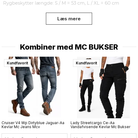
Rygbeskytter længde: S / M = 53 cm, L / XL = 60 cm
Læs mere
Kombiner med
MC BUKSER
Kundfavorit
Kundfavorit
Cruiser V4 Wp Dirtyblue Jaguar-Aa
Lady Streetcargo Ce-Aa
Kevlar Mc Jeans Mcv
Vandafvisende Kevlar Mc Bukser