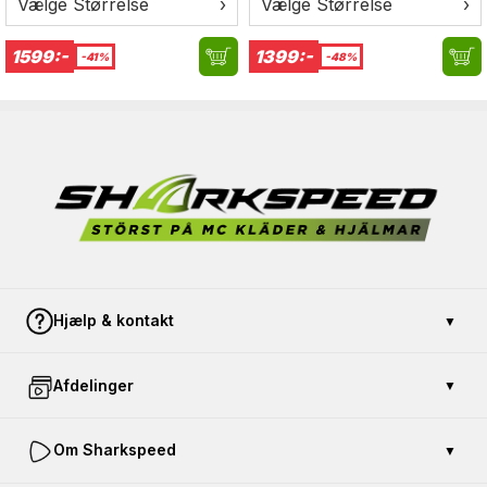
Vælge Størrelse
›
Vælge Størrelse
›
1599:-
1399:-
-41%
-48%
Hjælp & kontakt
▼
Kontakt os
Afdelinger
▼
Betaling og sikkerhed
Åbent køb
Køb gavekort
Om Sharkspeed
▼
Returnér en vare
Køreskole