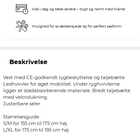
Køb i dag og betal senere – trygt og nemt med Klarna!
Mulighed for skræddersyede tøj for perfekt pasform!
Beskrivelse
Vest med CE-godkendt rygbeskyttelse og taljebælte.
Ledhvirvler for øget mobilitet. Under ryghvirvlerne
ligger et stødabsorberende materiale. Bredt taljebælte
med velcrolukning.
Justerbare seler.
Størrelsesguide:
S/M for 155 cm til 175 cm høj
L/XL for 175 cm til 195 cm høj