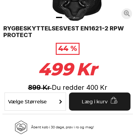
RYGBESKYTTELSESVEST EN1621-2 RPW
PROTECT
44 %
499
Kr
899
Du redder
400
Kr
Kr
Vælge Størrelse
Læg i kurv
Åbent køb i 30 dage, prøv i ro og mag!