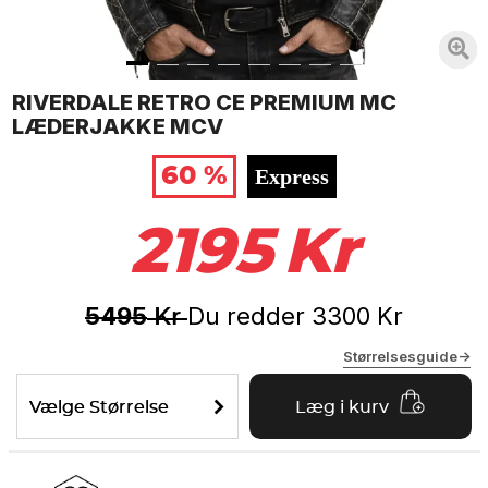
RIVERDALE RETRO CE PREMIUM MC
LÆDERJAKKE MCV
60 %
Express
2195
Kr
5495
Du redder
3300
Kr
Kr
Størrelsesguide->
Vælge Størrelse
Læg i kurv