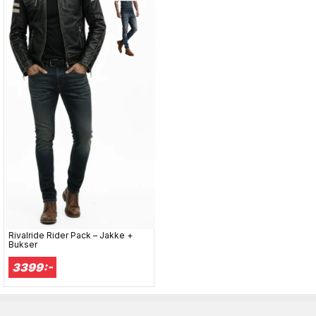
S
– ½ Bryst: 57 cm | ½ Talje: 52,5 cm
M
– ½ Bryst: 59 cm | ½ Talje: 54,5 cm
L
– ½ Bryst: 61 cm | ½ Talje: 56,5 cm
XL
– ½ Bryst: 63 cm | ½ Talje: 58,5 cm
2XL
– ½ Bryst: 65 cm | ½ Talje: 60,5 cm
3XL
– ½ Bryst: 67 cm | ½ Talje: 62,5 cm
4XL
– ½ Bryst: 69 cm | ½ Talje: 64,5 cm
5XL
– ½ Bryst: 71 cm | ½ Talje: 66,5 cm
6XL
– ½ Bryst: 73 cm | ½ Talje: 68,5 cm
Rivalride Rider Pack – Jakke +
Bukser
3399:-