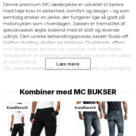
Denne premium MC-læderjakke er udviklet til kørere
med høje krav til sikkerhed, komfort og design – og som
samtidig ønsker en jakke, der fungerer lige så godt på
motorcyklen som i hverdagen. Jakken er fremstillet af
specialvasket ægte koskind med et slidt og levende
udtryk. Den unikke behandlingsproces, kaldet Rubb-off
leather shading, skaber en eksklusiv Dualshade-effekt,
hvor farvetonen ændrer sig naturligt over overfladen.
Resultatet er et autentisk retrolook, som giver hver jakke
et unikt udtryk.
Læs mere
Det vaskede læder gør jakken blød, smidig og behagelig
allerede fra første brug, samtidig med at den bevarer sin
høje slidstyrke til langvarig anvendelse. Det tidløse design
gør jakken velegnet både til aktiv MC-kørsel og til
Kombiner med
MC BUKSER
hverdagsbrug.
Som en del af vores Premium-serie er jakken udstyret
Kundfavorit
Kundfavorit
med nøje udvalgte materialer og gennemtænkte
detaljer. Det forbedrede inderfor i blødt premiumstof
giver høj komfort – selv på længere køreture. De CE-
godkendte Level 2-beskyttere er fleksible, følger