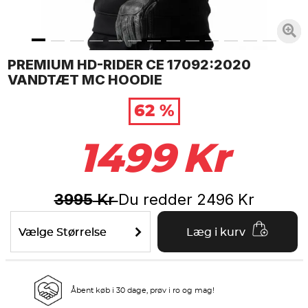
PREMIUM HD-RIDER CE 17092:2020
VANDTÆT MC HOODIE
62 %
1499
Kr
3995
Du redder
2496
Kr
Kr
Vælge Størrelse
Læg i kurv
Åbent køb i 30 dage, prøv i ro og mag!