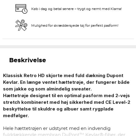
Køb i dag og betal senere – trygt og nemt med Klarna!
Mulighed for skræddersyede tøj for perfekt pasform!
Beskrivelse
Klassisk Retro HD skjorte med fuld dækning Dupont
Kevlar. En længe ventet hættetrøje, der fungerer både
som jakke og som almindelig sweater.
Hættetrøje designet til en optimal pasform med 2-vejs
stretch kombineret med høj sikkerhed med CE Level-2
beskyttelse til skuldre og albuer samt rygplade
medfølger.
Hele hættetrøjen er udstyret med en indvendig
fulddækkende membran DuPont™ Kevlar®-fiber, der