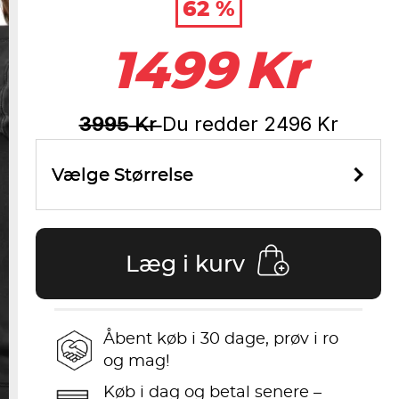
62 %
1499
Kr
3995
Du redder
2496
Kr
Kr
Vælge Størrelse
Læg i kurv
Åbent køb i 30 dage, prøv i ro
og mag!
Køb i dag og betal senere –