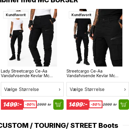
Kundfavorit
Kundfavorit
Lady Streetcargo Ce-Aa
Streetcargo Ce-Aa
Vandafvisende Kevlar Mc
Vandafvisende Kevlar Mc
Bukser
Bukser
Vælge Størrelse
›
Vælge Størrelse
›
1499:-
1499:-
-50%
2999
kr
-50%
2999
kr
CUSTOM / TOURING/ STREET Boots