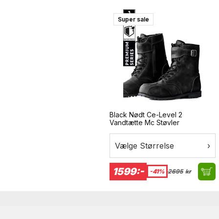
Super sale
mest bevægelige dele af
Black Nødt Ce-Level 2
Vandtætte Mc Støvler
ukser.
Vælge Størrelse
›
1599:-
-41%
2695
kr
og derfor ikke kan bestilles
il 3XL, for større
 størrelse.
peed efter at have
6 hverdage afhængig af