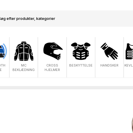
OTH
MC
CROSS
BESKYTTELSE
HANDSKER
KEVL
E
BEKLÆDNING
HJELMER