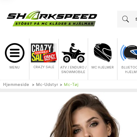
CRAZY SALE
MENU
ATV / ENDURO /
MC HJELMER
BLUETO
SNOWMOBILE
HJELM
Hjemmeside
Mc-Udstyr
Mc-Tøj