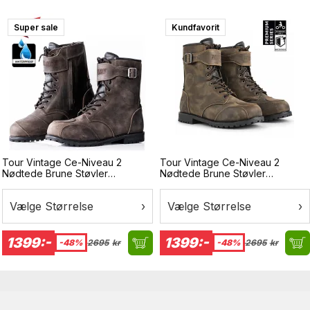
Super sale
Surprise
Kundfavorit
Tour Vintage Ce-Niveau 2
Tour Vintage Ce-Niveau 2
Nødtede Brune Støvler
Nødtede Brune Støvler
Vandtætte Mc-Støvler
Vandtætte Mc-Støvler
Vælge Størrelse
›
Vælge Størrelse
›
1399:-
1399:-
-48%
2695
kr
-48%
2695
kr