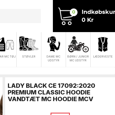
Indkøbskur
0
0 Kr
DAME MC
AR MC TØJ
STØVLER
BØRN / JUNIOR
LÆDERVESTE
UDSTYR
MC UDSTYR
LADY BLACK CE 17092:2020
PREMIUM CLASSIC HOODIE
VANDTÆT MC HOODIE MCV