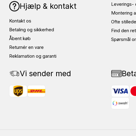
Leverings- 
Hjælp & kontakt
sæsonbelastning.
Montering a
Størrelse
Bryst (cm)
Mave (cm)
Kontakt os
Ofte stille
XS
92
86
Betaling og sikkerhed
Find den ret
S
102
94
Åbent køb
M
103
95
Spørsmål o
L
104
96
Returnér en vare
XL
108
102
Reklamation og garanti
2XL
114
106
3XL
120
114
Vi sender med
Bet
4XL
124
116
5XL
127
117