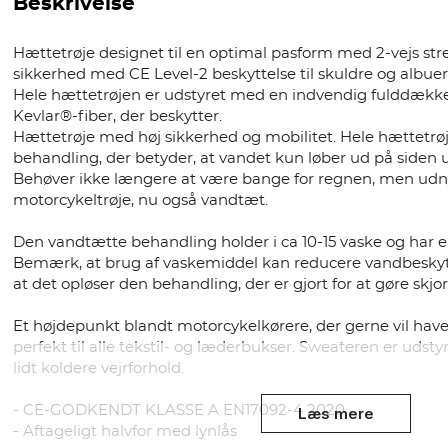
Beskrivelse
Hættetrøje designet til en optimal pasform med 2-vejs st
sikkerhed med CE Level-2 beskyttelse til skuldre og albue
Hele hættetrøjen er udstyret med en indvendig fuldd
Kevlar®-fiber, der beskytter.
Hættetrøje med høj sikkerhed og mobilitet. Hele hættet
behandling, der betyder, at vandet kun løber ud på siden 
Behøver ikke længere at være bange for regnen, men ud
motorcykeltrøje, nu også vandtæt.
Den vandtætte behandling holder i ca 10-15 vaske og har e
Bemærk, at brug af vaskemiddel kan reducere vandbeskyttel
at det opløser den behandling, der er gjort for at gøre skj
Et højdepunkt blandt motorcykelkørere, der gerne vil have
perfekt til alle tekstil- og læderbukser. Sweateren er udstyr
lidt koldere vejrforhold.
- CE-GODKENDT KLASSE A EN17092-4 2020
Læs mere
- Aftageligt halvfor med lynlås