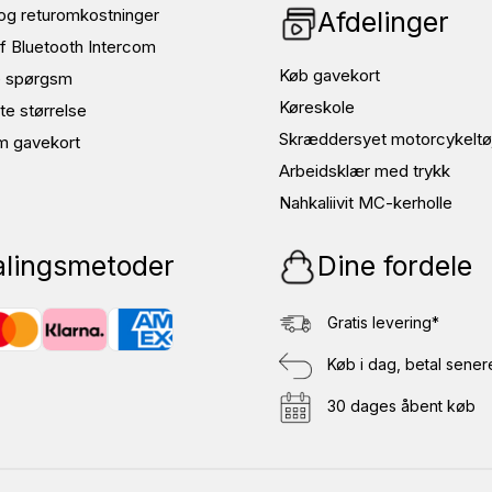
og returomkostninger
Afdelinger
f Bluetooth Intercom
Køb gavekort
de spørgsm
Køreskole
te størrelse
Skræddersyet motorcykeltø
m gavekort
Arbeidsklær med trykk
Nahkaliivit MC-kerholle
alingsmetoder
Dine fordele
Gratis levering*
Køb i dag, betal sener
30 dages åbent køb