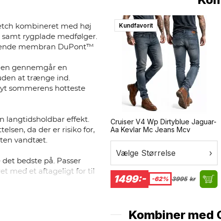
Kundfavorit
retch kombineret med høj
r samt rygplade medfølger.
ækkende membran DuPont™
røjen gennemgår en
uden at trænge ind.
nyt sommerens hotteste
n langtidsholdbar effekt.
Cruiser V4 Wp Dirtyblue Jaguar-
Aa Kevlar Mc Jeans Mcv
sen, da der er risiko for,
orten vandtæt.
Vælge Størrelse
›
 det bedste på. Passer
et med et aftageligt for til
1499:-
-62%
3995
kr
Kombiner med