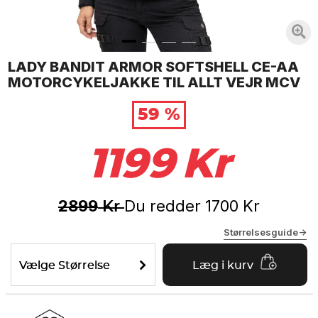
LADY BANDIT ARMOR SOFTSHELL CE-AA
MOTORCYKELJAKKE TIL ALLT VEJR MCV
59 %
1199
Kr
2899
Du redder
1700
Kr
Kr
Størrelsesguide->
Vælge Størrelse
Læg i kurv