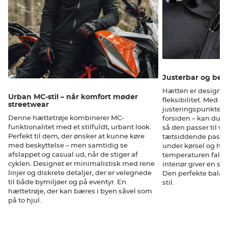
Justerbar og bes
Hætten er designet
Urban MC-stil – når komfort møder
fleksibilitet. Med d
streetwear
justeringspunkter 
Denne hættetrøje kombinerer MC-
forsiden – kan du 
funktionalitet med et stilfuldt, urbant look.
så den passer til ve
Perfekt til dem, der ønsker at kunne køre
tætsiddende pasfo
med beskyttelse – men samtidig se
under kørsel og hol
afslappet og casual ud, når de stiger af
temperaturen falde
cyklen. Designet er minimalistisk med rene
interiør giver en s
linjer og diskrete detaljer, der er velegnede
Den perfekte balan
til både bymiljøer og på eventyr. En
stil.
hættetrøje, der kan bæres i byen såvel som
på to hjul.