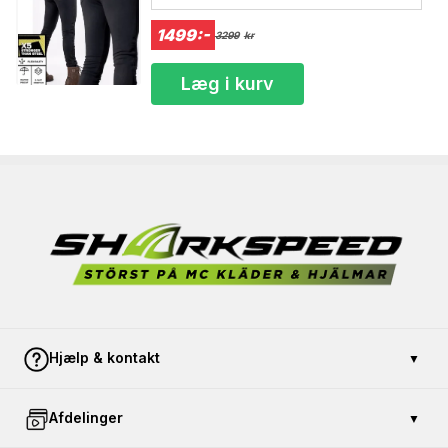
1499:-
3299
kr
Læg i kurv
Hjælp & kontakt
▼
Kontakt os
Afdelinger
▼
Betaling og sikkerhed