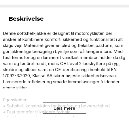
Beskrivelse
Denne softshell-jakke er designet til motorcyklister, der
ønsker at kombinere komfort, sikkerhed og funktionalitet i alt
slags vejr. Materialet giver en blød og fleksibel pasform, som
gør jakken lige behagelig i bymiljø som på længere ture. Med
fast termofor og en lamineret vandtæt membran holder du dig
varm og tør året rundt, mens CE Level 2-beskyttere på ryg,
skuldre og albuer samt en CE-certificering i henhold til EN
17092-3:2020, Klasse AA sikrer højeste sikkerhedsniveau.
Laminerede reflekser og smarte lommeløsninger fuldender
denne jakke.
Egenskaber:
• Softshell-konstruktion for komfort og bevægelighed
Læs mere
• Fast termofor til køligere forhold
• Lamineret vandtæt membran med tapede sømme –
fuldstændig vind- og vandtæt