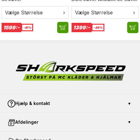
Vælge Størrelse
›
Vælge Størrelse
›
1599:-
1399:-
-41%
-48%
Hjælp & kontakt
▼
Kontakt os
Afdelinger
▼
Betaling og sikkerhed
Åbent køb
Køb gavekort