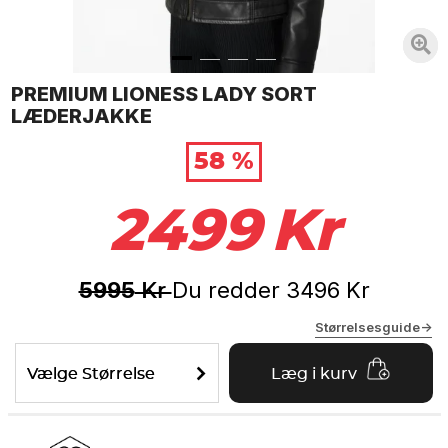
PREMIUM LIONESS LADY SORT
LÆDERJAKKE
58 %
2499
Kr
5995
Du redder
3496
Kr
Kr
Størrelsesguide->
Vælge Størrelse
Læg i kurv