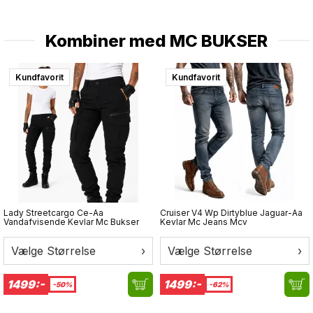
Kombiner med
MC BUKSER
Kundfavorit
Kundfavorit
Lady Streetcargo Ce-Aa
Cruiser V4 Wp Dirtyblue Jaguar-Aa
Vandafvisende Kevlar Mc Bukser
Kevlar Mc Jeans Mcv
Vælge Størrelse
›
Vælge Størrelse
›
1499:-
1499:-
-50%
-62%