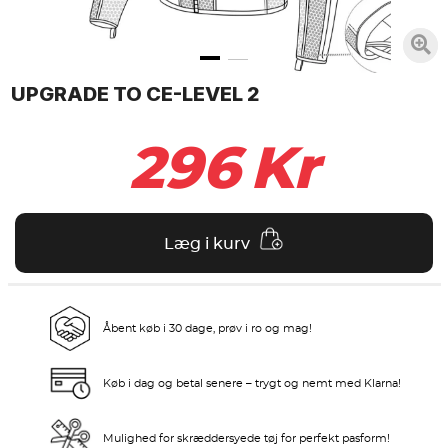
UPGRADE TO CE-LEVEL 2
296
Kr
Læg i kurv
Åbent køb i 30 dage, prøv i ro og mag!
Køb i dag og betal senere – trygt og nemt med Klarna!
Mulighed for skræddersyede tøj for perfekt pasform!