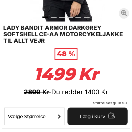
LADY BANDIT ARMOR DARKGREY
SOFTSHELL CE-AA MOTORCYKELJAKKE
TIL ALLT VEJR
48 %
1499
Kr
2899
Du redder
1400
Kr
Kr
Størrelsesguide->
Vælge Størrelse
Læg i kurv