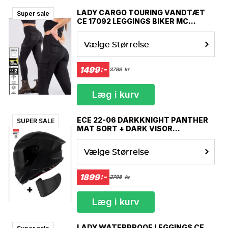
LADY CARGO TOURING VANDTÆT
Super sale
CE 17092 LEGGINGS BIKER MC
PANTS MCV
Vælge Størrelse
1499:-
3799
kr
Læg i kurv
ECE 22-06 DARKKNIGHT PANTHER
SUPER SALE
MAT SORT + DARK VISOR
SOLSKÆRM MC HJELM
Vælge Størrelse
1899:-
2798
kr
Læg i kurv
LADY WATERPROOF LEGGINGS CE