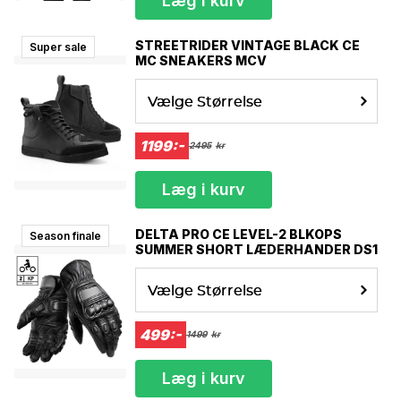
Læg i kurv
STREETRIDER VINTAGE BLACK CE
Super sale
MC SNEAKERS MCV
Vælge Størrelse
1199:-
2495
kr
Læg i kurv
DELTA PRO CE LEVEL-2 BLKOPS
Season finale
SUMMER SHORT LÆDERHANDER DS1
Vælge Størrelse
499:-
1499
kr
Læg i kurv