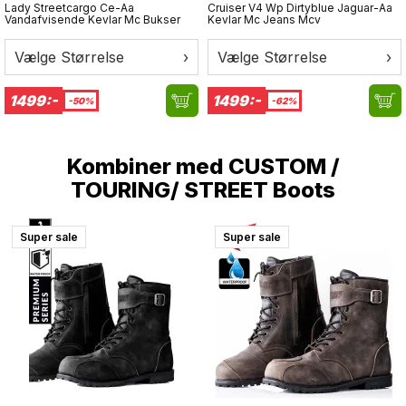
• Laminerede refleksdetaljer på albuer og lommer for
Lady Streetcargo Ce-Aa
Cruiser V4 Wp Dirtyblue Jaguar-Aa
Vandafvisende Kevlar Mc Bukser
Kevlar Mc Jeans Mcv
360° synlighed
• Lamineringsteknik, der eliminerer unødvendige sømme
Vælge Størrelse
›
Vælge Størrelse
›
og øger holdbarheden
1499:-
1499:-
-50%
-62%
Kombiner med
CUSTOM /
TOURING/ STREET Boots
Super sale
Super sale