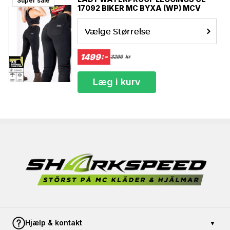
Super sale
17092 BIKER MC BYXA (WP) MCV
Vælge Størrelse
1499:-
3299
kr
Læg i kurv
Hjælp & kontakt
▼