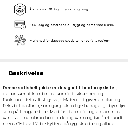
Åbent køb i 30 dage, prøv i ro og mag!
Køb i dag og betal senere – trygt og nemt med Klarna!
Mulighed for skræddersyede tøj for perfekt pasform!
Beskrivelse
Denne softshell-jakke er designet til motorcyklister
,
der ønsker at kombinere komfort, sikkerhed og
funktionalitet i alt slags vejr. Materialet giver en blød og
fleksibel pasform, som gør jakken lige behagelig i bymiljø
som på længere ture. Med fast termofor og en lamineret
vandtæt membran holder du dig varm og tør året rundt,
mens CE Level 2-beskyttere på ryg, skuldre og albuer