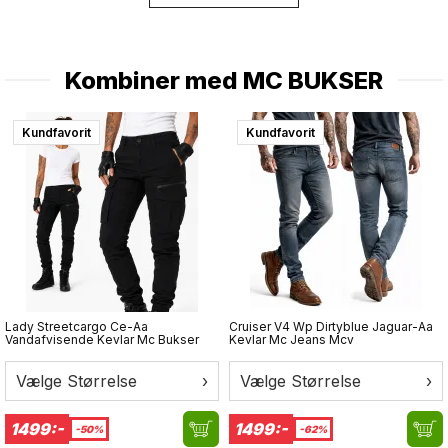
Kombiner med
MC BUKSER
Kundfavorit
Kundfavorit
Lady Streetcargo Ce-Aa
Cruiser V4 Wp Dirtyblue Jaguar-Aa
Vandafvisende Kevlar Mc Bukser
Kevlar Mc Jeans Mcv
Vælge Størrelse
›
Vælge Størrelse
›
1499:-
1499:-
-50%
-62%