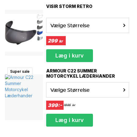
XXL/ 61 CM
VISIR STORM RETRO
Vælge Størrelse
299
kr
Læg i kurv
ARMOUR C22 SUMMER
Super sale
MOTORCYKEL LÆDERHANDER
Vælge Størrelse
399:-
1895
kr
Læg i kurv