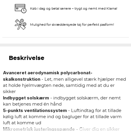
Køb i dag og betal senere – trygt og nemt med Klarna!
Mulighed for skræddersyede tøj for perfekt pasform!
Beskrivelse
Avanceret aerodynamisk polycarbonat-
skalkonstruktion
- Let, men alligevel stærk hjælper med
at holde hjelmvægten nede, samtidig med at du er
sikker
Indbygget solskærm
- indbygget solskærm, der nemt
kan betjenes med én hånd
5-punkts ventilationssystem
- Luftindtag for at tillade
kølig luft at komme ind og bagluger for at tillade varm
luft at komme ud
Mikrometrisk justeringsspænde -
Giver dig en sikker