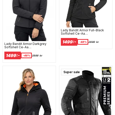
Lady Bandit Armor Full-Black
Softshell Ce-Aa
Motorcykeljakke Til Allt Vejr
1499:-
-48%
2899
kr
Lady Bandit Armor Darkgrey
Softshell Ce-Aa
Motorcykeljakke Til Allt Vejr
1499:-
-48%
2899
kr
Super sale