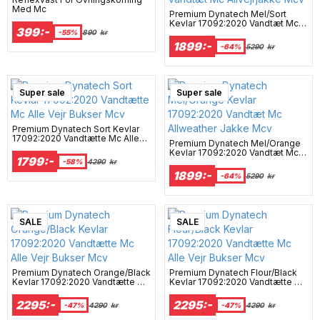
Med Mc
Premium Dynatech Mel/Sort
Kevlar 17092:2020 Vandtæt Mc
399:-
Allvejrjakke Mcv
-55%
890
kr
1899:-
-64%
5290
kr
Super sale
Surprise
Campaign
Super sale
Premium Dynatech Sort Kevlar
17092:2020 Vandtætte Mc Alle
Premium Dynatech Mel/Orange
Vejr Bukser Mcv
Kevlar 17092:2020 Vandtæt Mc
1799:-
Allweather Jakke Mcv
-58%
4290
kr
1899:-
-64%
5290
kr
SALE
SALE
Premium Dynatech Orange/Black
Premium Dynatech Flour/Black
Kevlar 17092:2020 Vandtætte Mc
Kevlar 17092:2020 Vandtætte Mc
Alle Vejr Bukser Mcv
Alle Vejr Bukser Mcv
2295:-
2295:-
-47%
4290
kr
-47%
4290
kr