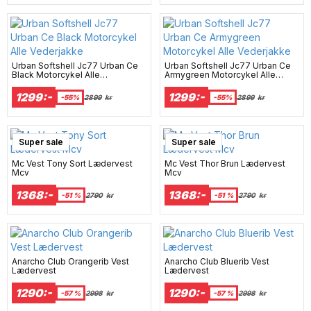
Urban Softshell Jc77 Urban Ce
Urban Softshell Jc77 Urban Ce
Black Motorcykel Alle
Armygreen Motorcykel Alle
Vederjakke
Vederjakke
1299:-
1299:-
-55%
2899
kr
-55%
2899
kr
Super sale
Super sale
Mc Vest Tony Sort Lædervest
Mc Vest Thor Brun Lædervest
Mcv
Mcv
1368:-
1368:-
-51 %
2790
kr
-51 %
2790
kr
Anarcho Club Orangerib Vest
Anarcho Club Bluerib Vest
Lædervest
Lædervest
1290:-
1290:-
-57 %
2998
kr
-57 %
2998
kr