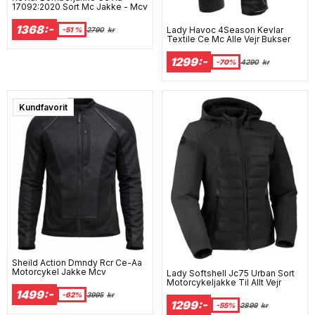
17092:2020 Sort Mc Jakke - Mcv
1368:-
Lady Havoc 4Season Kevlar
-51 %
2790
kr
Textile Ce Mc Alle Vejr Bukser
1299:-
-70%
4290
kr
Super sale
Kundfavorit
Sheild Action Dmndy Rcr Ce-Aa
Motorcykel Jakke Mcv
Lady Softshell Jc75 Urban Sort
Motorcykeljakke Til Allt Vejr
1499:-
-62%
3995
kr
1299:-
-55%
2899
kr