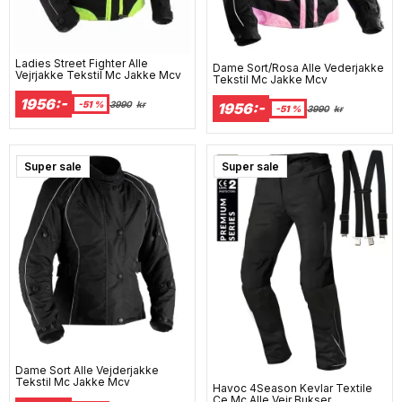
Ladies Street Fighter Alle
Dame Sort/Rosa Alle Vederjakke
Vejrjakke Tekstil Mc Jakke Mcv
Tekstil Mc Jakke Mcv
1956:-
-51 %
3990
kr
1956:-
-51 %
3990
kr
Super sale
Super sale
Dame Sort Alle Vejderjakke
Tekstil Mc Jakke Mcv
Havoc 4Season Kevlar Textile
Ce Mc Alle Vejr Bukser