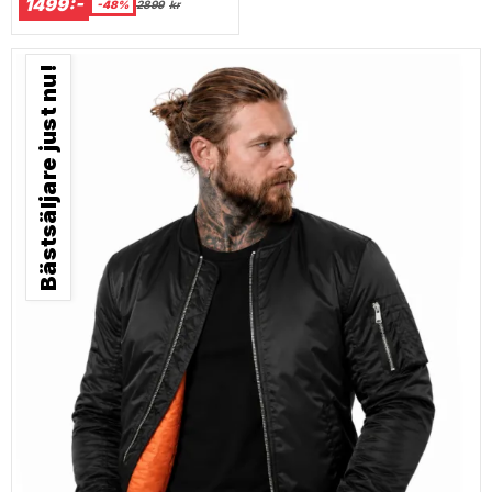
1499:-
-48%
2899
kr
Bästsäljare just nu!