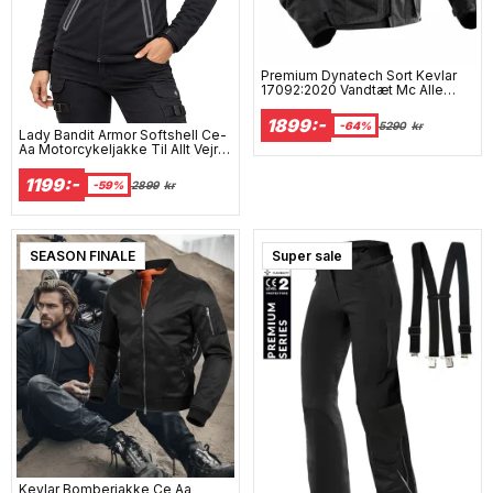
Premium Dynatech Sort Kevlar
17092:2020 Vandtæt Mc Alle
Vejrjakke Mcv
1899:-
-64%
5290
kr
Lady Bandit Armor Softshell Ce-
Aa Motorcykeljakke Til Allt Vejr
Mcv
1199:-
-59%
2899
kr
SEASON FINALE
Super sale
Kevlar Bomberjakke Ce Aa