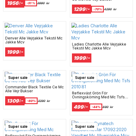
1956:-
-51 %
3990
kr
1299:-
-70%
4290
kr
Denver Alle Vejrjakke Tekstil Mc
Jakke Mcv
Ladies Charlotte Alle Vejrjakke
Tekstil Mc Jakke Mcv
1999:-
1999:-
Super sale
Super sale
Commander Black Textile Ce Mc
Alle Vejr Bukser
Reflexväst Grön För
Övningskörning Med Mc Tsfs
1309:-
2010:81
-60%
3290
kr
499:-
-44%
890
kr
Super sale
Super sale
Reflexväst För Övningskörning