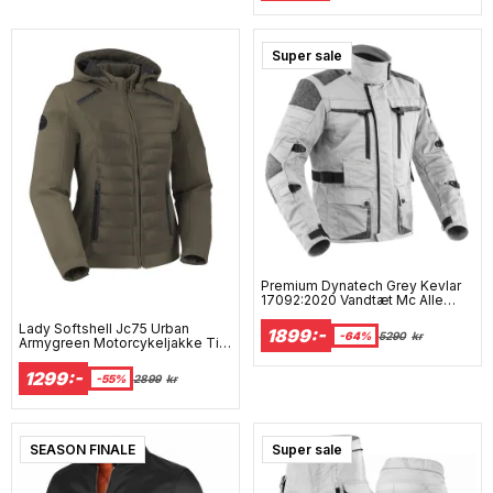
Super sale
Premium Dynatech Grey Kevlar
17092:2020 Vandtæt Mc Alle
Vejrjakke
Lady Softshell Jc75 Urban
1899:-
-64%
5290
kr
Armygreen Motorcykeljakke Til
Allt Vejr
1299:-
-55%
2899
kr
SEASON FINALE
Super sale