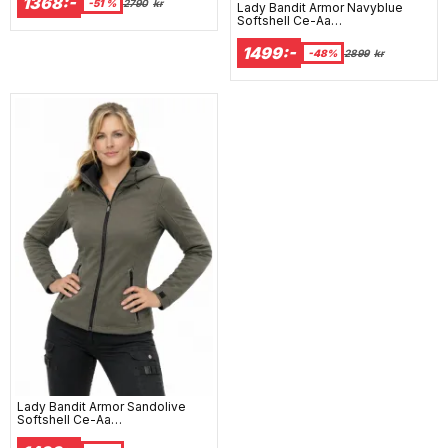
1368:-
-51 %
2790
kr
Lady Bandit Armor Navyblue
Softshell Ce-Aa
Motorcykeljakke Til Allt Vejr
1499:-
-48%
2899
kr
Lady Bandit Armor Sandolive
Softshell Ce-Aa
Motorcykeljakke Til Allt Vejr