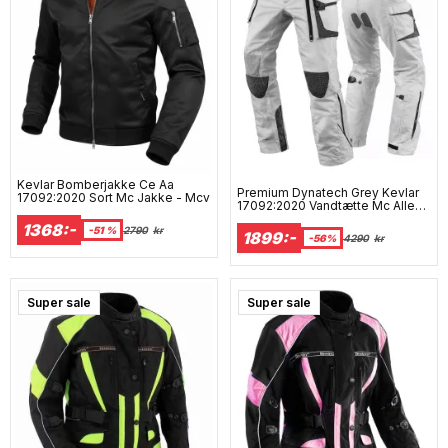
Kevlar Bomberjakke Ce Aa
Premium Dynatech Grey Kevlar
17092:2020 Sort Mc Jakke - Mcv
17092:2020 Vandtætte Mc Alle
Vejr Bukser
1368:-
-51 %
2790
kr
1899:-
-56%
4290
kr
Super sale
Super sale