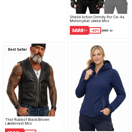
Sheild Action Dmndy Rcr Ce-Aa
Motorcykel Jakke Mcv
1499:-
-62%
3995
kr
Best Seller
Thor Rubbof Black/Brown
Lædervest Mcv