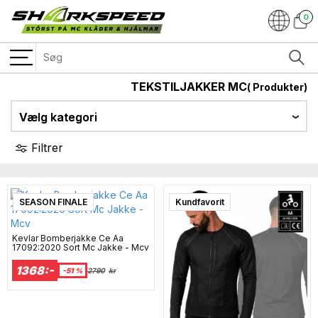
0
TEKSTILJAKKER MC
(
Produkter)
Vælg kategori
Filtrer
SEASON FINALE
Super sale
Kundfavorit
Kevlar Bomberjakke Ce Aa
17092:2020 Sort Mc Jakke - Mcv
1368:-
-51 %
2790
kr