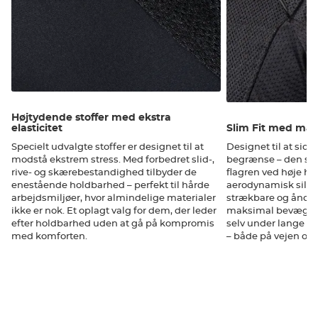
Højtydende stoffer med ekstra
elasticitet
Slim Fit med mak
Specielt udvalgte stoffer er designet til at
Designet til at sid
modstå ekstrem stress. Med forbedret slid-,
begrænse – den sl
rive- og skærebestandighed tilbyder de
flagren ved høje ha
enestående holdbarhed – perfekt til hårde
aerodynamisk silhu
arbejdsmiljøer, hvor almindelige materialer
strækbare og åndba
ikke er nok. Et oplagt valg for dem, der leder
maksimal bevægels
efter holdbarhed uden at gå på kompromis
selv under lange tur
med komforten.
– både på vejen og 