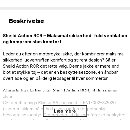
Beskrivelse
Sheild Action RCR – Maksimal sikkerhed, fuld ventilation
og kompromisløs komfort
Leder du efter en motorcykeljakke, der kombinerer maksimal
sikkerhed, uovertruffen komfort og stilrent design? Så er
Sheild Action RCR det rette valg. Denne jakke er mere end
blot et stykke tøj – det er en beskyttelseszone, en åndbar
overflade og en pålidelig ledsager til hver sommertur.
Allerede fra starten viser Sheild Action RCR, at den mener
alvor:
CE-certificering i Klasse AA i henhold til EN17092-3:2020
placerer jakken på et højt niveau inden for personligt
Læs mere
beskyttelsesudstyr. Det betyder, at du som fører er beskyttet
mod de mest almindelige skader ved ulykker, samtidig med at
jakken er let, luftig og smidig nok til at bære selv på de