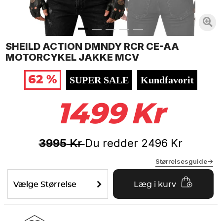
SHEILD ACTION DMNDY RCR CE-AA
MOTORCYKEL JAKKE MCV
62 %
SUPER SALE
Kundfavorit
1499
Kr
3995
Du redder
2496
Kr
Kr
Størrelsesguide->
Vælge Størrelse
Læg i kurv