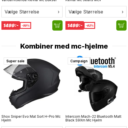
3D-formede kno-beskyttelser
Forbøjede fingre for bedre pasform og kontrol
Vælge Størrelse
›
Vælge Størrelse
›
Forstærkninger i håndfladen
Komfortpaneler ved fingre og håndled
1499:-
1499:-
Kort sporty manchet
-50%
-62%
Touchscreen-kompatible fingerspidser
Perfekt til sommer- og touringkørsel
Kombiner med
mc-hjelme
GP Airflow – bygget til ventilation, kontrol og sommerens
mange kilometer.
Super sale
Campaign
Shox Sniper Evo Mat Sort H-Pro Mc
Intercom Mach-22 Bluetooth Matt
Hjelm
Black S9Xm Mc Hjelm