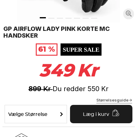
GP AIRFLOW LADY PINK KORTE MC
HANDSKER
61 %
SUPER SALE
349
Kr
899
Du redder
550
Kr
Kr
Størrelsesguide->
Vælge Størrelse
Læg i kurv