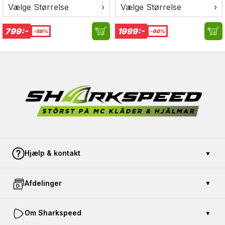
Vælge Størrelse
›
Vælge Størrelse
›
799:-
1999:-
-58%
-60%
Hjælp & kontakt
▼
Kontakt os
Afdelinger
▼
Betaling og sikkerhed
Åbent køb
Køb gavekort
Om Sharkspeed
▼
Returnér en vare