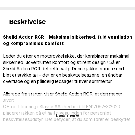
Beskrivelse
Sheild Action RCR – Maksimal sikkerhed, fuld ventilation
og kompromisløs komfort
Leder du efter en motorcykeljakke, der kombinerer maksimal
sikkerhed, uovertruffen komfort og stilrent design? Så er
Sheild Action RCR det rette valg. Denne jakke er mere end
blot et stykke tøj – det er en beskyttelseszone, en åndbar
overflade og en pålidelig ledsager til hver sommertur.
Allerede fra starten viser Sheild Action RCR, at den mener
alvor:
CE-certificering i Klasse AA i henhold til EN17092-3:2020
placerer jakken på et højt niveau inden for personligt
Læs mere
beskyttelsesudstyr. Det betyder, at du som fører er beskyttet
mod de mest almindelige skader ved ulykker, samtidig med at
jakken er let, luftig og smidig nok til at bære selv på de