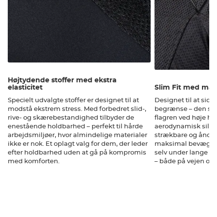
Højtydende stoffer med ekstra
elasticitet
Slim Fit med mak
Specielt udvalgte stoffer er designet til at
Designet til at sid
modstå ekstrem stress. Med forbedret slid-,
begrænse – den sl
rive- og skærebestandighed tilbyder de
flagren ved høje ha
enestående holdbarhed – perfekt til hårde
aerodynamisk silhu
arbejdsmiljøer, hvor almindelige materialer
strækbare og åndba
ikke er nok. Et oplagt valg for dem, der leder
maksimal bevægels
efter holdbarhed uden at gå på kompromis
selv under lange tur
med komforten.
– både på vejen og 