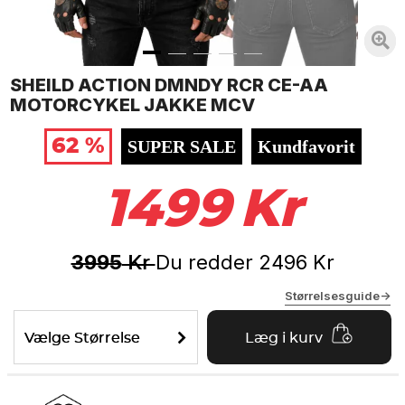
SHEILD ACTION DMNDY RCR CE-AA
MOTORCYKEL JAKKE MCV
62 %
SUPER SALE
Kundfavorit
1499
Kr
3995
Du redder
2496
Kr
Kr
Størrelsesguide->
Vælge Størrelse
Læg i kurv