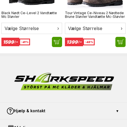
4XL/5XL – Bryst 123–130 cm
6XL/7XL – Bryst 131–140 cm
Black Nødt Ce-Level 2 Vandtætte
Tour Vintage Ce-Niveau 2 Nødtede
Mc Støvler
Brune Støvler Vandtætte Mc-Støvler
Vælge Størrelse
›
Vælge Størrelse
›
1599:-
1399:-
-41%
-48%
Hjælp & kontakt
▼
Kontakt os