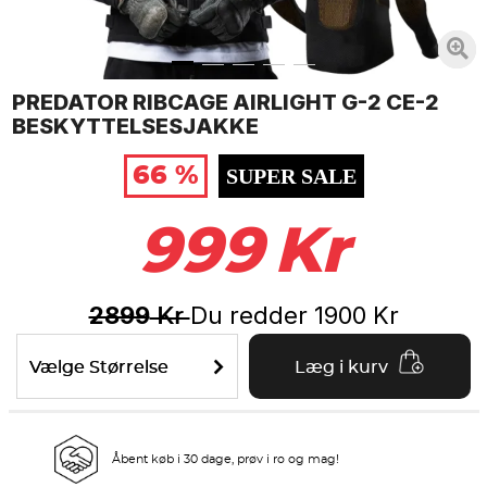
PREDATOR RIBCAGE AIRLIGHT G-2 CE-2
BESKYTTELSESJAKKE
66 %
SUPER SALE
999
Kr
2899
Du redder
1900
Kr
Kr
Vælge Størrelse
Læg i kurv
Åbent køb i 30 dage, prøv i ro og mag!