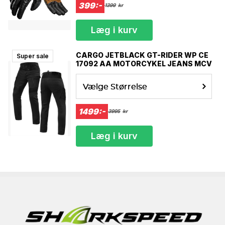
399:-
1399
kr
Læg i kurv
CARGO JETBLACK GT-RIDER WP CE
Super sale
17092 AA MOTORCYKEL JEANS MCV
Vælge Størrelse
1499:-
3995
kr
Læg i kurv