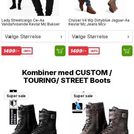
XS
53-54 cm
S
55-56 cm
M
57-58 cm
Lady Streetcargo Ce-Aa
Cruiser V4 Wp Dirtyblue Jaguar-Aa
L
59-60 cm
Vandafvisende Kevlar Mc Bukser
Kevlar Mc Jeans Mcv
XL
61-62 cm
XXL
63-64 cm
Vælge Størrelse
›
Vælge Størrelse
›
XXXL
65-66 cm
1499:-
1499:-
-50%
-62%
Kombiner med
CUSTOM /
TOURING/ STREET Boots
Super sale
Super sale