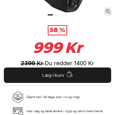
58 %
999
Kr
2399
Du redder
1400
Kr
Kr
Læg i kurv
Åbent køb i 30 dage, prøv i ro og mag!
Køb i dag og betal senere – trygt og nemt med Klarna!