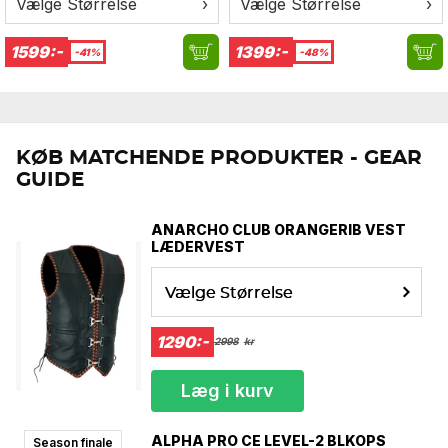
Vælge Størrelse
›
Vælge Størrelse
›
1599:-
1399:-
-41%
-48%
KØB MATCHENDE PRODUKTER - GEAR
GUIDE
ANARCHO CLUB ORANGERIB VEST
LÆDERVEST
Vælge Størrelse
1290:-
2998
kr
Læg i kurv
ALPHA PRO CE LEVEL-2 BLKOPS
Season finale