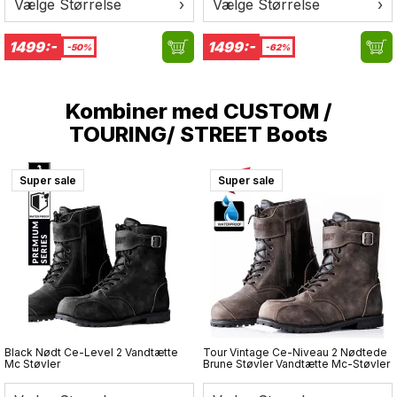
Vælge Størrelse
›
Vælge Størrelse
›
Organisationspanel med sikkerhedslomme
Opbevaringsrum til sko
Ergonomiske, polstrede og justerbare skulderstropper
1499:-
1499:-
-50%
-62%
med quick release
Skjult bærehåndtag
Justerbar og aftagelig brystbælte
Kombiner med
CUSTOM /
Integreret hjelmholder
TOURING/ STREET Boots
Polstret computertaske til 15" bærbare computere
Polstret sleeve til iPad/tablet/e-reader
Forberedt til væskesystemer
Super sale
Super sale
Regnslag
Kapacitet: 22,2 L
Black Nødt Ce-Level 2 Vandtætte
Tour Vintage Ce-Niveau 2 Nødtede
Mc Støvler
Brune Støvler Vandtætte Mc-Støvler