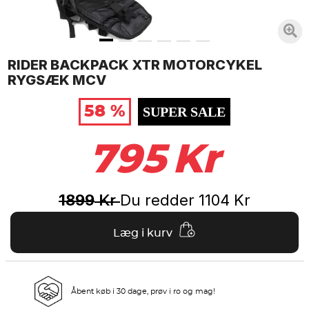
RIDER BACKPACK XTR MOTORCYKEL
RYGSÆK MCV
58 %
SUPER SALE
795
Kr
1899
Du redder
1104
Kr
Kr
Læg i kurv
Åbent køb i 30 dage, prøv i ro og mag!