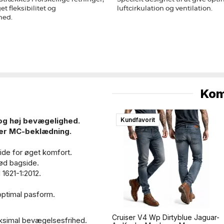
et fleksibilitet og
luftcirkulation og ventilation.
hed.
Kom
Kundfavorit
og høj bevægelighed.
der MC-beklædning.
ide for øget komfort.
ød bagside.
1621-1:2012.
 optimal pasform.
Cruiser V4 Wp Dirtyblue Jaguar-
aksimal bevægelsesfrihed.