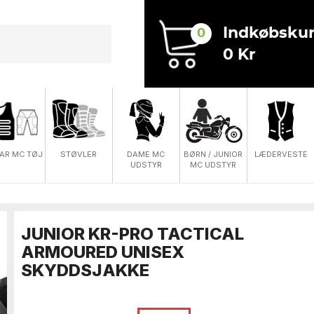
Indkøbskur
0
0 Kr
DAME MC
AR MC TØJ
STØVLER
BØRN / JUNIOR
LÆDERVESTE
UDSTYR
MC UDSTYR
JUNIOR KR-PRO TACTICAL
ARMOURED UNISEX
SKYDDSJAKKE