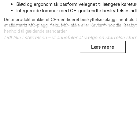
Blød og ergonomisk pasform velegnet til længere køretur
Integrerede lommer med CE-godkendte beskyttelsesind
Dette produkt er ikke et CE-certificeret beskyttelsesplagg i henhold
et slidstærkt MC-plagg, f.eks. MC-jakke eller Kevlar®-hoodie. Beskyt
henhold til gældende standarder.
Lidt lille i størrelsen – vi anbefaler at vælge én størrelse størr
Læs mere