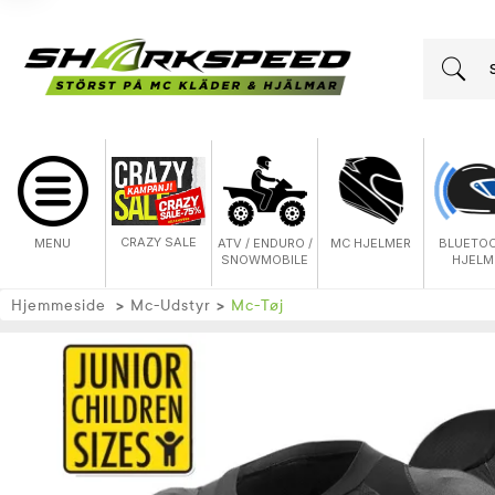
CRAZY SALE
MENU
ATV / ENDURO /
MC HJELMER
BLUETO
SNOWMOBILE
HJELM
Hjemmeside
Mc-Udstyr
Mc-Tøj