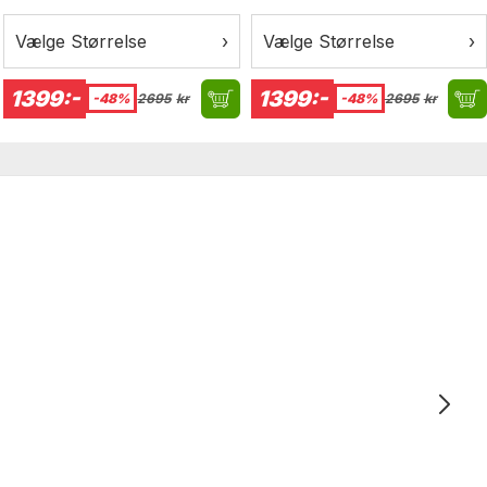
Vandtætte Mc-Støvler
Vandtætte Mc-Støvler
Vælge Størrelse
›
Vælge Størrelse
›
1399:-
1399:-
-48%
2695
kr
-48%
2695
kr