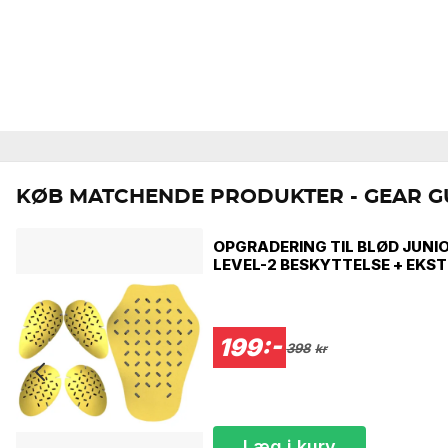
KØB MATCHENDE PRODUKTER - GEAR G
OPGRADERING TIL BLØD JUNI
LEVEL-2 BESKYTTELSE + EKS
DÆKNING RYGBESKYTTELSE C
199:-
398
kr
Læg i kurv