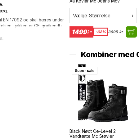
Aa Kevlar Mc Jeans Mcv
e.
læg.
Vælge Størrelse
›
 til EN 17092 og skal bæres under
telsen i jakken er CE-godkendt i
1499:-
-62%
3995
kr
e.
Kombiner med
Super sale
Black Nødt Ce-Level 2
Vandtætte Mc Støvler