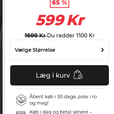
65 %
599
Kr
1699
Du redder
1100
Kr
Kr
Vælge Størrelse
Læg i kurv
Åbent køb i 30 dage, prøv i ro
og mag!
Køb i dag og betal senere –