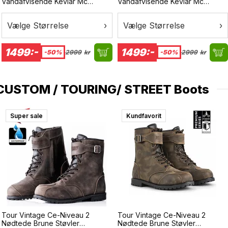
Vandafvisende Kevlar Mc
Vandafvisende Kevlar Mc
Bukser
Bukser
Vælge Størrelse
›
Vælge Størrelse
›
1499:-
1499:-
-50%
2999
kr
-50%
2999
kr
CUSTOM / TOURING/ STREET Boots
Super sale
Surprise
Kundfavorit
Tour Vintage Ce-Niveau 2
Tour Vintage Ce-Niveau 2
Nødtede Brune Støvler
Nødtede Brune Støvler