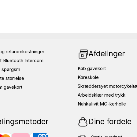
og returomkostninger
Afdelinger
f Bluetooth Intercom
Køb gavekort
de spørgsm
Køreskole
te størrelse
Skræddersyet motorcykeltø
m gavekort
Arbeidsklær med trykk
Nahkaliivit MC-kerholle
alingsmetoder
Dine fordele