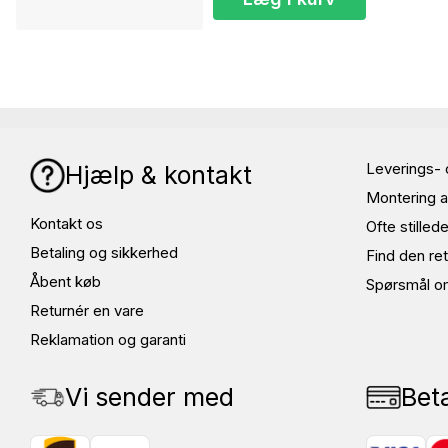
Leverings- 
Hjælp & kontakt
Montering a
Kontakt os
Ofte stille
Betaling og sikkerhed
Find den ret
Åbent køb
Spørsmål o
Returnér en vare
Reklamation og garanti
Vi sender med
Bet