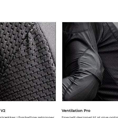
 V2
Ventilation Pro
strækkes i forskellige retninger,
Specielt designet til at give opt