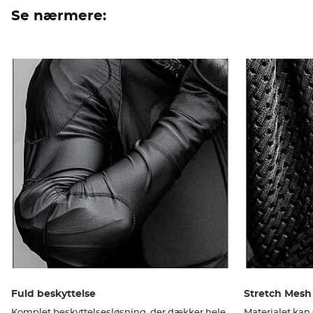
Se nærmere:
Fuld beskyttelse
Stretch Mesh
Komplet beskyttelsesløsning, der dækker hele
Materialet kan 