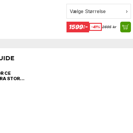
Vælge Størrelse
›
1599:-
-41%
2695
kr
UIDE
OR CE
TRA STOR
E LEVEL-2